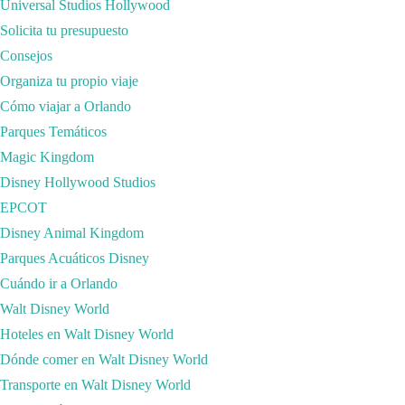
Universal Studios Hollywood
la habremos sacado? Pues del formulario de contacto, de los comentarios
Solicita tu presupuesto
de acuerdo, encantados te atenderemos vía mail, y como último recurso
Consejos
consideras que no lo estamos haciendo bien, aunque esperamos que no ll
Organiza tu propio viaje
Hacemos todo lo que está en nuestra mano para que tus datos estén a 
Cómo viajar a Orlando
no suceda. Si esto ocurriese, os lo comunicaríamos a todos los afecta
Parques Temáticos
Como las leyes cambian cada dos por tres… Lo mejor es que de vez en cu
Magic Kingdom
cumplimos con la ley Orgánica 15/1999, de 13 de diciembre, de Protec
Disney Hollywood Studios
de desarrollo de la LOPD. También con el Reglamento (UE) 2016/679 de
EPCOT
de 11 de julio, de Servicios de la Sociedad de la Información y Come
Disney Animal Kingdom
¿Quién es el responsable del tratamiento de la newsletter y de nuestro 
Parques Acuáticos Disney
bonita ciudad de Santander.
Cuándo ir a Orlando
¿Qué es Cómo Viajar y Los Viajes de Xuso? Pues un blog de viajes, con
Walt Disney World
se aplicará la política de privacidad aquí expuesta.
Hoteles en Walt Disney World
¿Para qué vamos a ponernos en contacto contigo? Pueden darse varios
Dónde comer en Walt Disney World
Que nos hayáis dejado un comentario en el blog y os queramos decir alg
Transporte en Walt Disney World
Que nos hayáis mandado un mail a nuestras direcciones de correo elec