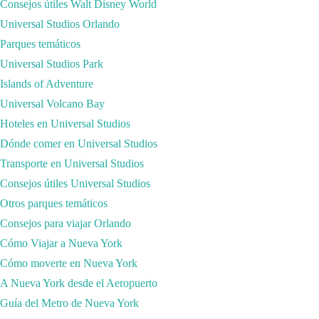
Consejos útiles Walt Disney World
Que nos hayáis escrito a través de nuestro formulario de contacto
Universal Studios Orlando
Que os hayáis suscrito a nuestra newsletter. A esta última opción, cab
Parques temáticos
mandaremos un mail para preguntarte si quieres seguir estando suscrit
Universal Studios Park
contigo para los fines que hayas especificado al darte de alta.
Islands of Adventure
¿Qué otro tipo de datos se pueden recabar con tu navegación por nuestr
Universal Volcano Bay
supone Cómo Viajar, nos ayudamos de una serie de herramientas que p
Hoteles en Universal Studios
detalles personales de nadie. ¿Qué herramientas son estas? Los analy
Dónde comer en Universal Studios
La web de Cómo Viajar incluye un certificado SSL que se trata de un pr
Transporte en Universal Studios
Al igual que nosotros nos comprometemos a esto, damos por sentado qu
Consejos útiles Universal Studios
Viajeros y Viajeras, esperamos no haberos aburrido mucho…
Otros parques temáticos
Consejos para viajar Orlando
SOLICITA TU PRESUPUESTO SIN
Cómo Viajar a Nueva York
COMPROMISO
Cómo moverte en Nueva York
A Nueva York desde el Aeropuerto
Guía del Metro de Nueva York