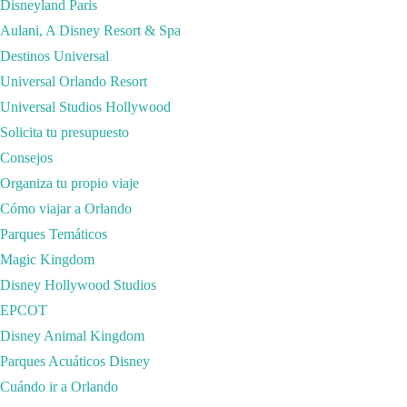
Disneyland Paris
Aulani, A Disney Resort & Spa
Destinos Universal
Universal Orlando Resort
Universal Studios Hollywood
Solicita tu presupuesto
SÍGUENOS EN YOUTUBE
Consejos
Organiza tu propio viaje
Vídeo de YouTube
Cómo viajar a Orlando
UCZF17cvsCKMyvkwSJo58cyg_MkYSk4fd8Tg
Parques Temáticos
Magic Kingdom
Disney Hollywood Studios
EPCOT
Disney Animal Kingdom
Parques Acuáticos Disney
Cuándo ir a Orlando