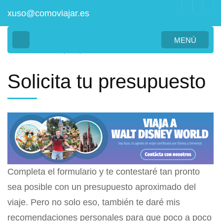
Saltar
xuso@comoviajar.es
al
contenido
MENÚ
>
Inicio
Solicita tu presupuesto
(presiona
la
Solicita tu presupuesto
tecla
Intro)
Completa el formulario y te contestaré tan pronto
sea posible con un presupuesto aproximado del
viaje. Pero no solo eso, también te daré mis
recomendaciones personales para que poco a poco