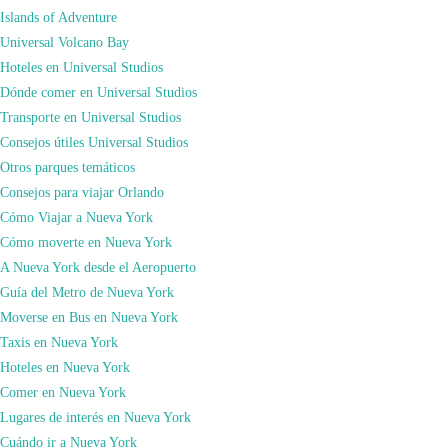
Islands of Adventure
Universal Volcano Bay
Hoteles en Universal Studios
Entre este blog y el canal de youtube crearemos contenido interactivo y TE
Dónde comer en Universal Studios
VOY A AYUDAR a realizar el viaje de tus sueños. Da igual lo que cueste, si
Transporte en Universal Studios
sigues mis consejos… ¡¡LO CONSEGUIRÁS!!
Consejos útiles Universal Studios
Con tan solo 30 años, siempre que he podido he invertido el tiempo en mi
Otros parques temáticos
pasión… VIAJAR. Y sí, digo invertir, porque creo que viajar es una de las
Consejos para viajar Orlando
experiencias más enriquecedoras que existe en nuestra vida. Recuerdos,
Cómo Viajar a Nueva York
cultura, gastronomía, descubrimientos, ocio… Todo junto en una sola
Cómo moverte en Nueva York
palabra… VIAJAR!
A Nueva York desde el Aeropuerto
He viajado por 3 continentes, 37 países y estados… Interrail, Cruceros,
Guía del Metro de Nueva York
Trasatlánticos…Y diréis..»Pues como lo vas a hacer… siendo millonario!»…
Moverse en Bus en Nueva York
¡PUES NO! De hecho soy autónomo en España, prácticamente un deporte de
Taxis en Nueva York
riesgo en nuestro país. Ya te he respondido a ¿Quién soy?, así espero que ahora
Hoteles en Nueva York
que me conoces un poco mejor, te unas a nuestra familia de viajeros y viajeras
Comer en Nueva York
por todo el mundo.
Lugares de interés en Nueva York
Cuándo ir a Nueva York