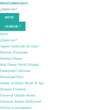
Saltar
xuso@comoviajar.es
Inicio
>
¿Quién soy?
al
¿Quién soy?
contenido
Pues voy a empezar respondiendo a la pregunta del título. ¿Quién soy?, Soy
MENÚ
(presiona
Xuso, el creador de «
Cómo Viajar
«. También puedo ser, si me eliges, tu
CERRAR
la
Agente de Viajes Certificado a Disney y Universal a través de la agencia
tecla
“Magic Forever Vacations”. Tras varios años viajando y obteniendo lo títulos
Inicio
Intro)
que le acreditan como tal, Xuso ya puede organizar todos los viajes que estén
¿Quién soy?
al alcance de tu imaginación..
Agente certificado de viajes
Destinos Principales
Destinos Disney
Walt Disney World Orlando
Disneyland California
Disneyland Paris
Aulani, A Disney Resort & Spa
Destinos Universal
Universal Orlando Resort
Universal Studios Hollywood
Solicita tu presupuesto