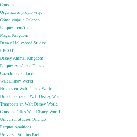
Consejos
«Cómo Viajar» es el Blog de Viajes vinculado al canal de youtube «
Cómo
Organiza tu propio viaje
Viajar
«. Ahí explicamos todos los secretos, trucos y consejos que nos han
Cómo viajar a Orlando
hecho viajar alrededor de todo el mundo.
Parques Temáticos
En esta web complementaremos el canal youtube, donde podrás ver vídeos
Magic Kingdom
informativos con consejos para viajes en familia, para viajar barato y
Disney Hollywood Studios
recomendaciones para visitar los mejores espectáculos y parques temáticos del
EPCOT
mundo. En esta web podrás ver nuestras fotos, leer nuestros artículos alrededor
Disney Animal Kingdom
del mundo y te recomendaremos un montón de lugares donde comer, dormir y
Parques Acuáticos Disney
sobre todo DISFRUTAR!!.
Cuándo ir a Orlando
Walt Disney World
Hoteles en Walt Disney World
Dónde comer en Walt Disney World
Transporte en Walt Disney World
Consejos útiles Walt Disney World
Universal Studios Orlando
Parques temáticos
Universal Studios Park