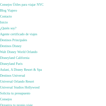
Consejos Útiles para viajar NYC
Blog Viajero
Contacto
Te espero en «Cómo Viajar» y te prometo que lo conseguirás.
Inicio
En nuestra web, como puedes observar, te mostramos los mejores consejos
¿Quién soy?
para viajar alrededor de todo el mundo. En nuestra web disponemos de toda la
Agente certificado de viajes
información más completa para organizar tu viaje a cualquier destino, pero
Destinos Principales
haciendo especial hincapié en
Nueva York
y
Orlando
por la cantidad de veces
Destinos Disney
que hemos viajado a ambos destinos. Si quieres información personalizada de
Walt Disney World Orlando
cualquier destino, escríbenos a xuso@comoviajar.es o rellena el formulario
Disneyland California
de
contacto
.
Disneyland Paris
Aulani, A Disney Resort & Spa
Destinos Universal
SOLICITA TU PRESUPUESTO SIN
Universal Orlando Resort
COMPROMISO
Universal Studios Hollywood
Solicita tu presupuesto
Consejos
Organiza tu propio viaje