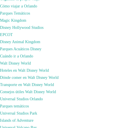
Cómo viajar a Orlando
Parques Temáticos
Magic Kingdom
Disney Hollywood Studios
EPCOT
Disney Animal Kingdom
Parques Acuáticos Disney
A lo largo de este post os pongo los dos vídeos de nuestra visita a este parque.
Cuándo ir a Orlando
Se trata de dos vídeos que grabé en un solo día y que, para que no fuesen muy
Walt Disney World
largos los dividí. Eso sí, salí de Disneyland todavía más convencido de que la
Hoteles en Walt Disney World
visión del propio Walt Disney era insuperable para la época que le tocó vivir, y
Dónde comer en Walt Disney World
pensando que gracias a él hoy en día, somos un poco más felices.
Transporte en Walt Disney World
Consejos útiles Walt Disney World
Universal Studios Orlando
Parques temáticos
Universal Studios Park
En nuestra web, como puedes observar, te mostramos los mejores consejos
Islands of Adventure
para viajar alrededor de todo el mundo. En nuestra web disponemos de toda la
Universal Volcano Bay