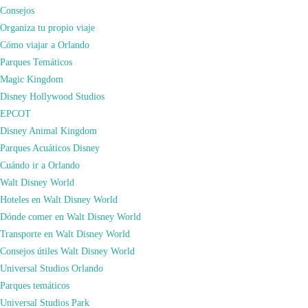
historia, y si eres un auténtico fan de Disney, deberías visitarlo por lo menos
Consejos
una vez en la vida. Nosotros hemos estado allí, y se respira más magia que en
Organiza tu propio viaje
ningún otro parque.
Cómo viajar a Orlando
Parques Temáticos
Magic Kingdom
Disney Hollywood Studios
EPCOT
Disney Animal Kingdom
Parques Acuáticos Disney
Cuándo ir a Orlando
Walt Disney World
Hoteles en Walt Disney World
Dónde comer en Walt Disney World
Transporte en Walt Disney World
Consejos útiles Walt Disney World
Universal Studios Orlando
Parques temáticos
Universal Studios Park