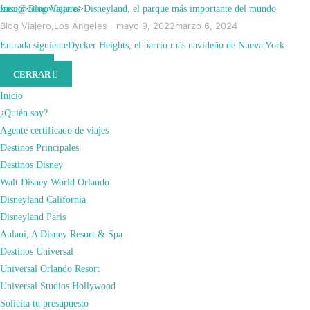
Saltar
xuso@comoviajar.es
Inicio
>
Blog Viajero
>
Disneyland, el parque más importante del mundo
al
Blog Viajero
,
Los Ángeles
mayo 9, 2022
marzo 6, 2024
contenido
DISNEYLAND, EL
Entrada anterior
Entrada siguiente
WatterWorld, el mejor show de Los Ángeles
Dycker Heights, el barrio más navideño de Nueva York
MENÚ
(presiona
CERRAR
la
PARQUE MÁS
tecla
Inicio
Intro)
¿Quién soy?
IMPORTANTE DEL
Agente certificado de viajes
Destinos Principales
Destinos Disney
MUNDO
Walt Disney World Orlando
Disneyland California
Muchos de vosotros diréis que estoy exagerando con el título, pero no.
Disneyland Paris
Disneyland es el parque más importante del mundo, sí. Y porque? Pues porque
Aulani, A Disney Resort & Spa
sin este parque no existiría ningún otro, ya que es el primero de todos ellos. Yo
Destinos Universal
creo que con esto ya os debería de valer, pero si todavía no os vale, os cuento
Universal Orlando Resort
mucho más a continuación.
Universal Studios Hollywood
Disneyland está en Anaheim, California. Es el primer parque Disney de la
Solicita tu presupuesto