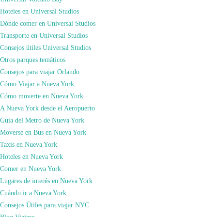
información más completa para organizar tu viaje a cualquier destino, pero
Hoteles en Universal Studios
haciendo especial hincapié en
Nueva York
y
Orlando
por la cantidad de veces
Dónde comer en Universal Studios
que hemos viajado a ambos destinos. Si quieres información personalizada de
Transporte en Universal Studios
cualquier destino, escríbenos a xuso@comoviajar.es o rellena el formulario
Consejos útiles Universal Studios
de
contacto
.
Otros parques temáticos
en
admin
Deja un comentario
Consejos para viajar Orlando
Disneyland,
Cómo Viajar a Nueva York
el
Navegación
Puede que también te guste...
Cómo moverte en Nueva York
parque
de
A Nueva York desde el Aeropuerto
más
las
Guía del Metro de Nueva York
importante
entradas
Moverse en Bus en Nueva York
del
Blog Viajero
Taxis en Nueva York
mundo
Hoteles en Nueva York
Comer en Nueva York
Lugares de interés en Nueva York
febrero 27, 2021
marzo 7, 2024
Cuándo ir a Nueva York
10 consejos para viajar solo
Consejos Útiles para viajar NYC
Blog Viajero