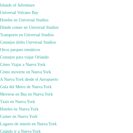
Islands of Adventure
Universal Volcano Bay
Hoteles en Universal Studios
Dónde comer en Universal Studios
Transporte en Universal Studios
Consejos útiles Universal Studios
Nada más entrar y cruzar los arcos de entrada, te encuentras con la auténtica
Otros parques temáticos
lámpara de Walt Disney en su escritorio, situado sobre la estación de
Consejos para viajar Orlando
bomberos. Y una vez cruzada la plaza principal, descubre al fondo de Main
Cómo Viajar a Nueva York
Street el castillo. A diferencia de otros parques, a este castillo te costará verlo,
Cómo moverte en Nueva York
ya que es el más pequeño de todos ellos. Pese a ello es un castillo con
A Nueva York desde el Aeropuerto
muchísimo encanto.
Guía del Metro de Nueva York
En este parque te encontrarás con atracciones pioneras en su época y que
Moverse en Bus en Nueva York
siguen intactas a día de hoy. Atracciones diseñadas, pensadas y creadas bajo los
Taxis en Nueva York
mandos de Disney hace más de 50 años!! Por ejemplo tenemos las atracciones
Hoteles en Nueva York
originales (y que luego se llevaron a otros parques) como por ejemplo
It´s a
Comer en Nueva York
Small World, Piratas del Caribe, La Mansión Encantada, Space Mountain,
Lugares de interés en Nueva York
Jungle Cruise…
prácticamente todas. Y es que Disneyland en California, es un
Cuándo ir a Nueva York