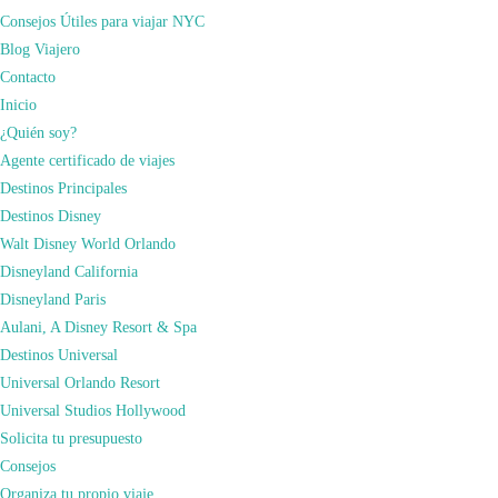
museo sobre los parques temáticos aún en funcionamiento.
Consejos Útiles para viajar NYC
Para descubrir toda la magia que tiene este parque te dejo los vídeos de nuestra
Blog Viajero
visita.
Contacto
Inicio
¿Quién soy?
Agente certificado de viajes
Destinos Principales
Destinos Disney
Walt Disney World Orlando
Disneyland California
Disneyland Paris
Aulani, A Disney Resort & Spa
Destinos Universal
Universal Orlando Resort
Universal Studios Hollywood
Solicita tu presupuesto
Consejos
Organiza tu propio viaje