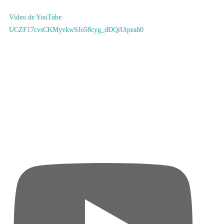
Vídeo de YouTube
UCZF17cvsCKMyvkwSJo58cyg_dDQiUtpeah0