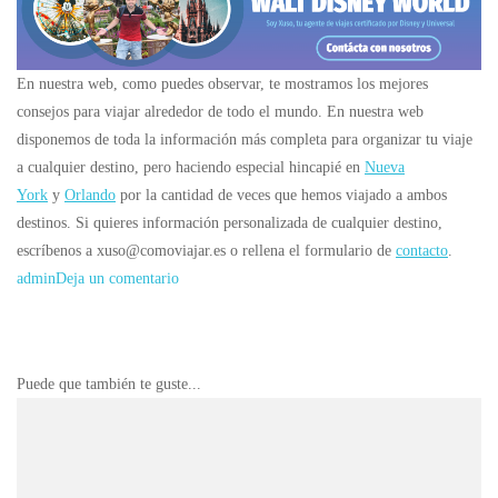
En nuestra web, como puedes observar, te mostramos los mejores
consejos para viajar alrededor de todo el mundo. En nuestra web
disponemos de toda la información más completa para organizar tu viaje
a cualquier destino, pero haciendo especial hincapié en
Nueva
York
y
Orlando
por la cantidad de veces que hemos viajado a ambos
destinos. Si quieres información personalizada de cualquier destino,
escríbenos a xuso@comoviajar.es o rellena el formulario de
contacto
.
en
admin
Deja un comentario
Manatí
rehabilitado
en
Navegación
Puede que también te guste...
Disney
de
World
las
es
entradas
devuelto