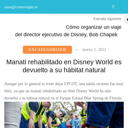
Saltar
xuso@comoviajar.es
al
contenido
Entrada anterior
Entrada siguiente
MENÚ
(presiona
Imagineers jubilados piden el despido inminente
Cómo organizar un viaje
>
>
Inicio
Uncategorized
la
del director ejecutivo de Disney, Bob Chapek
Manatí rehabilitado en Disney World es devuelto a su hábitat natural
tecla
Intro)
marzo 2, 2022
UNCATEGORIZED
Manatí rehabilitado en Disney World es
devuelto a su hábitat natural
Aunque por lo general es triste dejar EPCOT, una salida reciente fue muy
feliz, ya que un manatí rehabilitado en Walt Disney World ha sido
devuelto a su hábitat natural en el Parque Estatal Blue Spring de Florida.