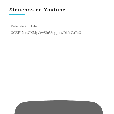
Síguenos en Youtube
Vídeo de YouTube
UCZF17cvsCKMyvkwSJo58cyg_cwDhInOaToU