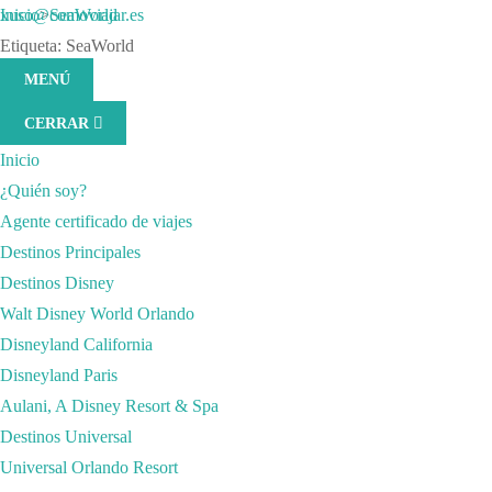
Saltar
xuso@comoviajar.es
Inicio
>
SeaWorld
al
Etiqueta:
SeaWorld
contenido
Consejos para viajar Orlando
,
Otros parques temáticos
marzo 1, 2021
MENÚ
SeaWorld Orlando
(presiona
CERRAR
la
Inicio
tecla
¿Quién soy?
Intro)
Agente certificado de viajes
Destinos Principales
Destinos Disney
Walt Disney World Orlando
Disneyland California
Disneyland Paris
Aulani, A Disney Resort & Spa
Destinos Universal
Universal Orlando Resort