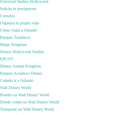
Universal Studios Hollywood
Solicita tu presupuesto
Consejos
Organiza tu propio viaje
Cómo viajar a Orlando
Parques Temáticos
SeaWorld Orlando es un parque temático polémico pero a la vez muy he
Magic Kingdom
someterlos a un ambiente lejos de su hábitat natural. Considero que la
Disney Hollywood Studios
Leer más
EPCOT
en
admin
Deja un comentario
Disney Animal Kingdom
SeaWorld
Parques Acuáticos Disney
Orlando
SOLICITA TU PRESUPUESTO SIN
Cuándo ir a Orlando
COMPROMISO
Walt Disney World
Hoteles en Walt Disney World
Dónde comer en Walt Disney World
Transporte en Walt Disney World