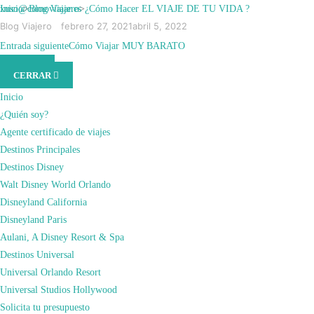
Saltar
xuso@comoviajar.es
Inicio
>
Blog Viajero
>
¿Cómo Hacer EL VIAJE DE TU VIDA ?
al
Blog Viajero
febrero 27, 2021
abril 5, 2022
contenido
¿CÓMO HACER EL
Entrada siguiente
Cómo Viajar MUY BARATO
MENÚ
(presiona
CERRAR
la
VIAJE DE TU VIDA ?
tecla
Inicio
Intro)
¿Quién soy?
Agente certificado de viajes
Destinos Principales
Destinos Disney
Walt Disney World Orlando
Disneyland California
Disneyland Paris
Aulani, A Disney Resort & Spa
Destinos Universal
Universal Orlando Resort
Universal Studios Hollywood
Solicita tu presupuesto