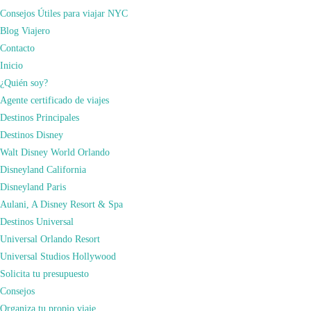
Recuerdos, cultura, gastronomía, descubrimientos, ocio… Todo junto en una
Consejos Útiles para viajar NYC
sola palabra… VIAJAR! He viajado por 3 continentes, 37 países y estados…
Blog Viajero
Interrail, Cruceros, Trasatlánticos…Y diréis..”Pues como lo vas a hacer…
Contacto
siendo millonario!”…¡PUES NO! De hecho soy autónomo en España,
Inicio
prácticamente un deporte de riesgo en nuestro país.
¿Quién soy?
Agente certificado de viajes
Destinos Principales
Destinos Disney
Walt Disney World Orlando
Disneyland California
Disneyland Paris
Aulani, A Disney Resort & Spa
Destinos Universal
Universal Orlando Resort
Universal Studios Hollywood
Solicita tu presupuesto
Consejos
Organiza tu propio viaje