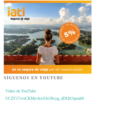
SÍGUENOS EN YOUTUBE
Vídeo de YouTube
UCZF17cvsCKMyvkwSJo58cyg_dDQiUtpeah0