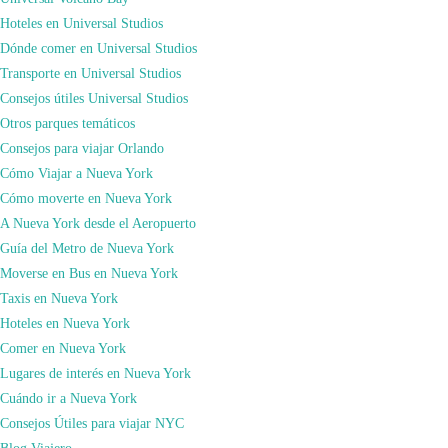
VIDA
Hoteles en Universal Studios
?
Dónde comer en Universal Studios
Transporte en Universal Studios
abril 26, 2021
marzo 7, 2024
Consejos útiles Universal Studios
Un día en Disneyland Paris
Otros parques temáticos
Consejos para viajar Orlando
Cómo Viajar a Nueva York
Cómo moverte en Nueva York
A Nueva York desde el Aeropuerto
Guía del Metro de Nueva York
Moverse en Bus en Nueva York
Taxis en Nueva York
Hoteles en Nueva York
Comer en Nueva York
Lugares de interés en Nueva York
Cuándo ir a Nueva York
Blog Viajero
Consejos Útiles para viajar NYC
julio 8, 2021
abril 5, 2022
Blog Viajero