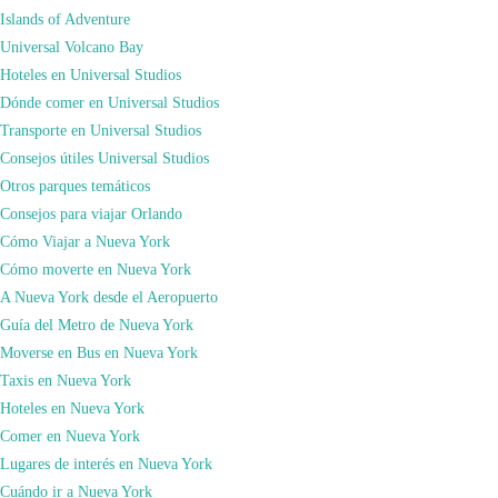
Islands of Adventure
Universal Volcano Bay
Hoteles en Universal Studios
Dónde comer en Universal Studios
Transporte en Universal Studios
Consejos útiles Universal Studios
Otros parques temáticos
Consejos para viajar Orlando
Cómo Viajar a Nueva York
Cómo moverte en Nueva York
A Nueva York desde el Aeropuerto
Guía del Metro de Nueva York
Moverse en Bus en Nueva York
En este canal TE VOY A AYUDAR a realizar el viaje de tus sueños. Da igual
Taxis en Nueva York
lo que cueste, si sigues mis consejos… ¡¡LO CONSEGUIRÁS!! Con tan solo
Hoteles en Nueva York
30 años, siempre que he podido he invertido el tiempo en mi pasión…
Comer en Nueva York
VIAJAR. Y sí, digo invertir, porque creo que viajar es una de las experiencias
Lugares de interés en Nueva York
más enriquecedoras que existe en nuestra vida.
Cuándo ir a Nueva York