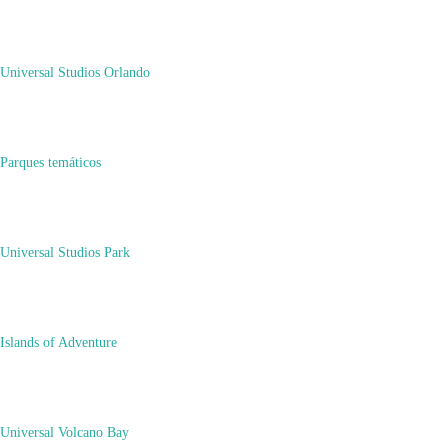
en
Deja un comentario
Cómo
Viajar
Universal Studios Orlando
MUY
BARATO
Navegación
Puede que también te guste...
de
Parques temáticos
las
entradas
Blog Viajero
Universal Studios Park
,
Islands of Adventure
Consejos Útiles para de Nueva York
Universal Volcano Bay