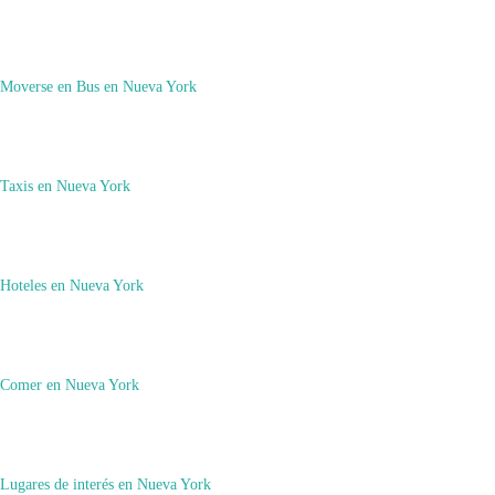
Imagineers jubilados piden el despido inminente del director ejecutivo de Dis
Moverse en Bus en Nueva York
Deja una respuesta
Lo siento, debes estar
Taxis en Nueva York
conectado
Hoteles en Nueva York
para publicar un comentario.
Solicita tu presupuesto sin compromiso
Comer en Nueva York
Tu seguro de viaje con descuento
Lugares de interés en Nueva York