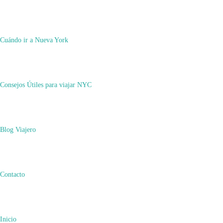
Cuándo ir a Nueva York
Síguenos en Youtube
Vídeo de YouTube UCZF17cvsCKMyvkwSJo58cyg_dDQiUtpeah0
Consejos Útiles para viajar NYC
Blog Viajero
Contacto
Inicio