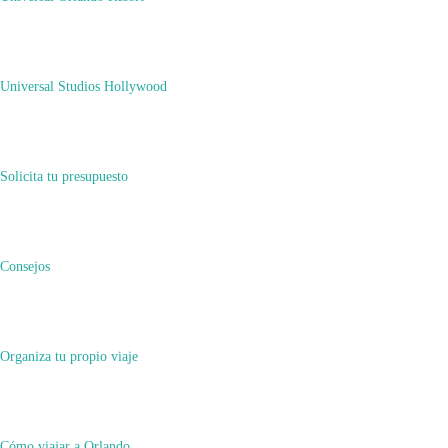
CARGAR MÁS...
Universal Studios Hollywood
Solicita tu presupuesto
Cómo Viajar
Tour Operator | Desarrollado por
Rara Themes
Consejos
Funciona con
WordPress
Organiza tu propio viaje
.
Política de privacidad
Cómo viajar a Orlando