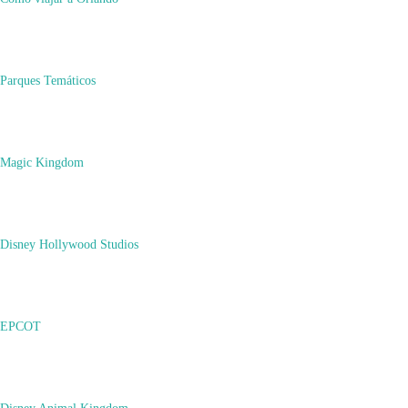
Cómo Viajar
Parques Temáticos
Política de privacidad
Magic Kingdom
Tienda Online
Disney Hollywood Studios
Subscribe
Contacto
EPCOT
Instagram
Disney Animal Kingdom