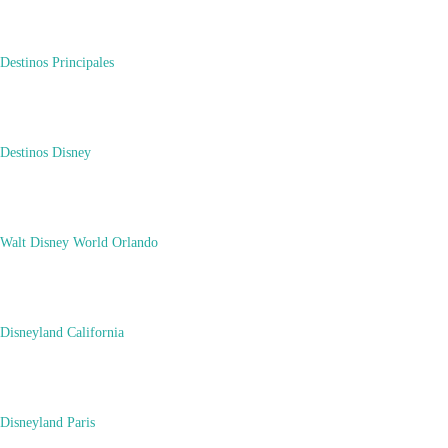
Destinos Principales
febrero 27, 2021
abril 5, 2022
Destinos Disney
Cómo Viajar MUY BARATO
Walt Disney World Orlando
Disneyland California
Disneyland Paris