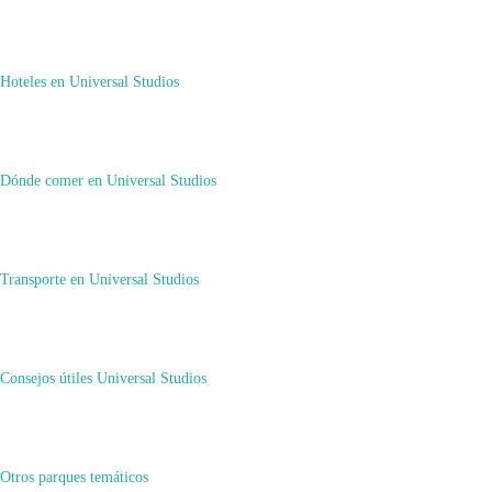
octubre 12, 2025
octubre 12, 2025
Hoteles en Universal Studios
Todo sobre Manhattan
Dónde comer en Universal Studios
Transporte en Universal Studios
Blog Viajero
Consejos útiles Universal Studios
,
Consejos Útiles para de Nueva York
Otros parques temáticos