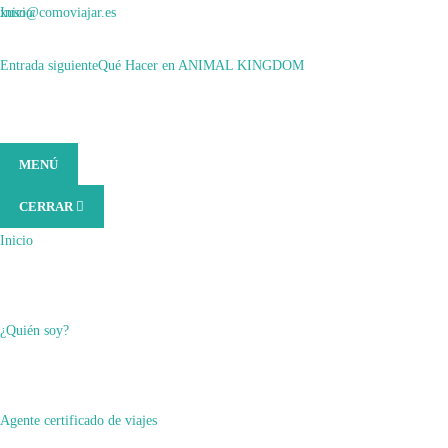
Saltar
xuso@comoviajar.es
Inicio
al
contenido
Entrada anterior
Entrada siguiente
¿Cómo Hacer EL VIAJE DE TU VIDA ?
Qué Hacer en ANIMAL KINGDOM
(presiona
>
la
Blog Viajero
tecla
Intro)
MENÚ
CERRAR
>
Inicio
Cómo Viajar MUY BARATO
¿Quién soy?
Blog Viajero
Agente certificado de viajes
,
Consejos para viajar Orlando