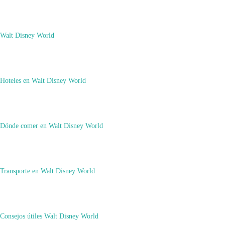
Orlando
Walt Disney World
por la cantidad de veces que hemos viajado a ambos destinos. Si quieres infor
escríbenos a xuso@comoviajar.es o rellena el formulario de
contacto
Hoteles en Walt Disney World
.
Dónde comer en Walt Disney World
Transporte en Walt Disney World
admin
Consejos útiles Walt Disney World