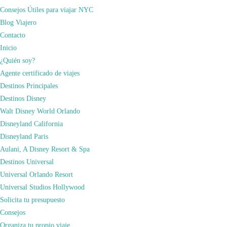
en su contratación. Entra desde
este enlace y tendrás un 5% de descuento
en el
Consejos Útiles para viajar NYC
mejor seguro de viaje.
Blog Viajero
Contacto
Inicio
¿Quién soy?
Agente certificado de viajes
Destinos Principales
Destinos Disney
Walt Disney World Orlando
Disneyland California
Disneyland Paris
Aulani, A Disney Resort & Spa
• Sobre el hecho de que compañía escoger he volado con muchas: Iberia,
Destinos Universal
American Airlines, la desaparecida USAirwais, Tap Portugal, Lufthansa,
Universal Orlando Resort
Delta… y todas cumplen un patrón. Todas ellas cumplen unos criterios
Universal Studios Hollywood
mínimos de limpieza, calidad y seguridad. Forman parte de diferentes alianzas
Solicita tu presupuesto
muy competitivas y eso genera confianza. Por lo general, entre las compañías
Consejos
que anteriormente he citado, puedo coger cualquier vuelo. Eso sí, dentro de
Organiza tu propio viaje