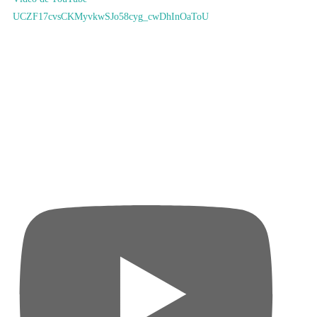
UCZF17cvsCKMyvkwSJo58cyg_cwDhInOaToU