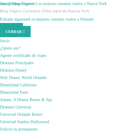
Saltar
xuso@comoviajar.es
Inicio
>
Blog Viajero
>
Los mejores consejos vuelos a Nueva York
al
Blog Viajero
,
Consejos Útiles para de Nueva York
contenido
marzo 14, 2022
marzo 7, 2024
Entrada anterior
Entrada siguiente
Cómo organizar un viaje
Los mejores consejos vuelos a Orlando
MENÚ
(presiona
LOS MEJORES
CERRAR
la
tecla
Inicio
CONSEJOS VUELOS
Intro)
¿Quién soy?
Agente certificado de viajes
A NUEVA YORK
Destinos Principales
Destinos Disney
Walt Disney World Orlando
¿Con qué compañía hay que volar hasta Nueva York? ¿Cuáles son los mejores
Disneyland California
precios para conseguir un vuelo a New York City? Pues para contestar a
Disneyland Paris
preguntas de este estilo y a otras parecidas, voy a contaros lo que suelo hacer
Aulani, A Disney Resort & Spa
yo a la hora de afrontar un viaje de estas características. Aquí van mis mejores
Destinos Universal
consejos de vuelos a Nueva York:
Universal Orlando Resort
RESERVA VUELO EN SKYSCANNER
Universal Studios Hollywood
• Como ya sabéis, he viajado en varias ocasiones a Nueva York y hasta el
Solicita tu presupuesto