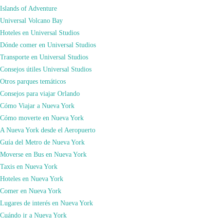
Islands of Adventure
Universal Volcano Bay
Hoteles en Universal Studios
Dónde comer en Universal Studios
• De cara a la búsqueda del vuelo, os animo a que comparéis precios en un
Transporte en Universal Studios
buscador de vuelos con la máxima antelación posible una vez sepas las fechas
Consejos útiles Universal Studios
de tu vuelo. Yo utilizo habitualmente
momondo
. Por mi experiencia, he
Otros parques temáticos
encontrado siempre los vuelos más baratos con 9/10 meses vista a la salida del
Consejos para viajar Orlando
vuelo. También tenéis que valorar que, si no os importa desplazaros un poco
Cómo Viajar a Nueva York
en coche a un aeropuerto cercano, los vuelos pueden salir mucho más baratos.
Cómo moverte en Nueva York
Por ejemplo, yo tengo un aeropuerto a 5 km de casa en Santander (Cantabria),
A Nueva York desde el Aeropuerto
sin embargo encuentro precios mucho más baratos siempre desde Bilbao, que
Guía del Metro de Nueva York
lo tengo a 98km de mi casa. Por lo tanto, siempre suelo salir en vuelos de estas
Moverse en Bus en Nueva York
características desde el aeropuerto de Bilbao. Este consejo, para mi, es de los
Taxis en Nueva York
más importantes de todos los consejos de vuelos a Nueva York.
Hoteles en Nueva York
• Muy importante, no te olvides de contratar el mejor seguro de viajes para
Comer en Nueva York
cualquier tipo de imprevisto. En este caso, nuestra recomendación e
Iati
Lugares de interés en Nueva York
Seguros de Viaje
, que además desde nuestra web te ofrece un 5% de descuento
Cuándo ir a Nueva York