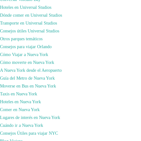
puedo decir, buscar y comparar.
Hoteles en Universal Studios
Dónde comer en Universal Studios
Transporte en Universal Studios
Consejos útiles Universal Studios
Otros parques temáticos
Consejos para viajar Orlando
Cómo Viajar a Nueva York
Cómo moverte en Nueva York
A Nueva York desde el Aeropuerto
Guía del Metro de Nueva York
Moverse en Bus en Nueva York
Taxis en Nueva York
Hoteles en Nueva York
Comer en Nueva York
• Otro consejo si hablamos solo de contratar vuelos es que, contratéis vuestros
Lugares de interés en Nueva York
vuelos si puede coincidir en martes y sábado ya que son los días con vuelos
Cuándo ir a Nueva York
más baratos de la semana. Esto se debe a que la mayoría de los vuelos se
Consejos Útiles para viajar NYC
realizan los lunes, viernes y domingos. Por este motivo, los martes y viernes,
Blog Viajero