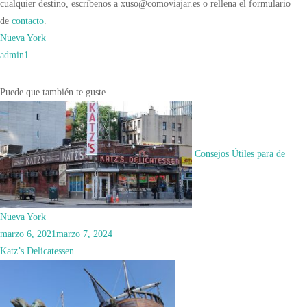
cualquier destino, escríbenos a xuso@comoviajar.es o rellena el formulario
de
contacto
.
Nueva York
admin
1
Navegación
Puede que también te guste...
de
las
entradas
Consejos Útiles para de
Nueva York
marzo 6, 2021
marzo 7, 2024
Katz’s Delicatessen