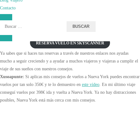
son los días de la semana más rentables para volar.
Contacto
• En el caso de Nueva York, hay varios aeropuertos, por eso a la hora de elegir
Buscar:
la opción de llegada elegir la que mejor precio os ofrezca. por distancia el
mejor es el JFK, en cuanto a precio quizás el mejor sea el de Newark.
RESERVA VUELO EN SKYSCANNER
Ya sabes que si haces tus reservas a través de nuestros enlaces nos ayudas
mucho a seguir creciendo y a ayudar a muchos viajeros y viajeras a cumplir el
viaje de sus sueños con nuestros consejos.
Xusoapunte:
Si aplicas mis consejos de vuelos a Nueva York puedes encontrar
vuelos por tan solo 350€ y te lo demuestro en
este vídeo
. En mi último viaje
conseguí vuelos por 398€ ida y vuelta a Nueva York. Ya no hay distracciones
posibles, Nueva York está más cerca con mis consejos.