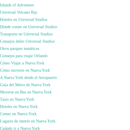
Islands of Adventure
Universal Volcano Bay
Hoteles en Universal Studios
Dónde comer en Universal Studios
Transporte en Universal Studios
Como curiosidad, cabe destacar que en su diseño participó
Gustave Eiffel
, el
Consejos útiles Universal Studios
creador de la Torre Eiffel.
Subir al mirador
Otros parques temáticos
El 4 de julio de 2009
, coincidiendo con el día de la Independencia de Estados
Consejos para viajar Orlando
Unidos
. El mirador de la corona fue reabierto al público
ya que, desde los
Cómo Viajar a Nueva York
atentados del 11-S, subir estaba prohibido.
Cómo moverte en Nueva York
Para subir al mirador
deberéis comprar los tickets por internet con semanas
A Nueva York desde el Aeropuerto
de antelación
ya que de lo contrario será imposible. La subida se hace en
Guía del Metro de Nueva York
grupos de diez personas con un límite de 30 visitantes la hora.
Moverse en Bus en Nueva York
Statue Cruises
Taxis en Nueva York
Otra opción es reservar un tour a la Estatua de la Libertad y Ellis Islans, la
Hoteles en Nueva York
mejor opción para quienes quieran conocer a fondo la historia de este
Comer en Nueva York
monumento y visitar el Museo de la Inmigración.
Lugares de interés en Nueva York
Tour a la Estatua de la Libertad y Ellis Island
Cuándo ir a Nueva York