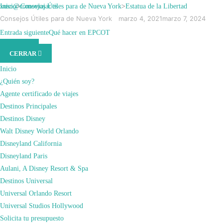
Saltar
xuso@comoviajar.es
Inicio
>
Consejos Útiles para de Nueva York
>
Estatua de la Libertad
al
Consejos Útiles para de Nueva York
marzo 4, 2021
marzo 7, 2024
contenido
ESTATUA DE LA
Entrada anterior
Entrada siguiente
Central Park
Qué hacer en EPCOT
MENÚ
(presiona
CERRAR
la
LIBERTAD
tecla
Inicio
Intro)
¿Quién soy?
Agente certificado de viajes
Destinos Principales
Destinos Disney
Walt Disney World Orlando
Disneyland California
Disneyland Paris
Aulani, A Disney Resort & Spa
Destinos Universal
Universal Orlando Resort
Universal Studios Hollywood
Solicita tu presupuesto