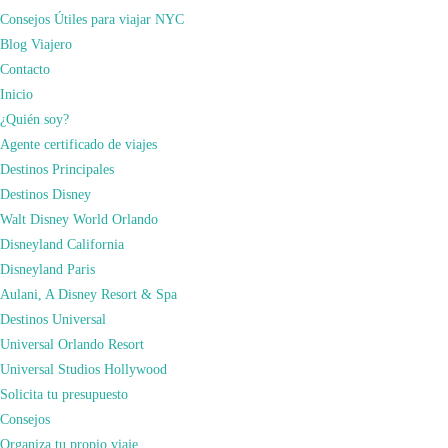
Algunos consejos
Consejos Útiles para viajar NYC
Si queréis evitar las colas, nuestro consejo es
llegar a Battery Park a
Blog Viajero
primera hora de la mañana
, justo cuando se empiezan a vender los tickets.
Contacto
De esta forma podréis evitar las colas y tendréis la posibilidad de acceder al
Inicio
interior de la estatua, ya que las plazas son limitadas.
¿Quién soy?
Agente certificado de viajes
Destinos Principales
Destinos Disney
Walt Disney World Orlando
Disneyland California
Disneyland Paris
Aulani, A Disney Resort & Spa
Destinos Universal
Si llegáis a partir de las 10:00 horas, preparaos para hacer una hora de cola
Universal Orlando Resort
para coger el barco. Si finalmente vais por vuestra cuenta, no desaprovechéis
Universal Studios Hollywood
la oportunidad de visitar Ellis Island, la siguiente parada del ferry después de
Solicita tu presupuesto
Liberty Island.
Consejos
Organiza tu propio viaje