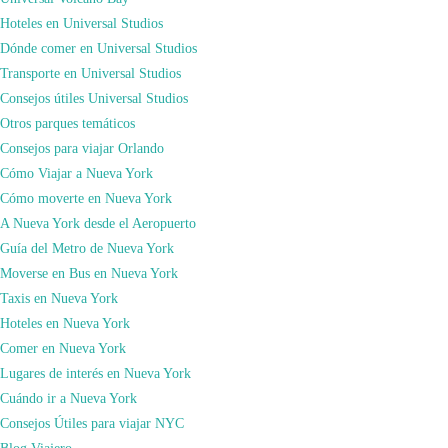
que hemos viajado a ambos destinos. Si quieres información personalizada de
Hoteles en Universal Studios
cualquier destino, escríbenos a xuso@comoviajar.es o rellena el formulario
Dónde comer en Universal Studios
de
contacto
.
Transporte en Universal Studios
Nueva York
Consejos útiles Universal Studios
en
admin
Deja un comentario
Otros parques temáticos
Estatua
Consejos para viajar Orlando
de
Navegación
Puede que también te guste...
Cómo Viajar a Nueva York
la
de
Cómo moverte en Nueva York
Libertad
las
A Nueva York desde el Aeropuerto
entradas
Guía del Metro de Nueva York
Blog Viajero
,
Consejos Útiles
Moverse en Bus en Nueva York
Taxis en Nueva York
Hoteles en Nueva York
Comer en Nueva York
para de Nueva York
Lugares de interés en Nueva York
abril 20, 2022
marzo 7, 2024
Cuándo ir a Nueva York
La tienda de M&Ms de Nueva York
Consejos Útiles para viajar NYC
Blog Viajero