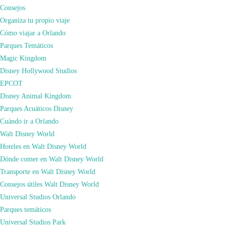
Consejos
La Estatua de la Libertad mide 46 metros de altura (93 si contamos la base) se
Organiza tu propio viaje
encuentra situada en Liberty Island (la isla de la libertad), y para visitarla es
Cómo viajar a Orlando
necesario ir en Ferry. El muelle se encuentra en Battery Park, al sur
Parques Temáticos
de Manhattan.
Magic Kingdom
Historia
Disney Hollywood Studios
La Estatua de la Libertad se
inauguró en octubre de 1886
y fue un
regalo de
EPCOT
los franceses
para conmemorar los 100 años de la Declaración de
Disney Animal Kingdom
Independencia de los Estados Unidos. En 1984 fue declarada Patrimonio de la
Parques Acuáticos Disney
Humanidad por la Unesco, y desde entonces su fama y su historia no han
Cuándo ir a Orlando
dejado de extenderse.
Walt Disney World
Hoteles en Walt Disney World
Dónde comer en Walt Disney World
Transporte en Walt Disney World
Consejos útiles Walt Disney World
Universal Studios Orlando
Parques temáticos
Universal Studios Park