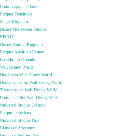
Cómo viajar a Orlando
Parques Temáticos
Magic Kingdom
Ya sabéis que todo lo que reservéis a través de nuestros enlaces nos ayuda a
Disney Hollywood Studios
progresar y a forjar nuevas alianzas con más compañías. De esta forma os
EPCOT
podemos recomendar muchos más servicios turísticos y a los mejores precios.
Disney Animal Kingdom
Además, si reservas lo que necesites para tus viajes simplemente pinchando
Parques Acuáticos Disney
sobre estos links, a ti no te supondrá ningún coste adicional (incluso en la
Cuándo ir a Orlando
mayoría de las ocasiones tenemos descuentos exclusivos) y a nosotros nos
Walt Disney World
darán una pequeña comisión para poder seguir haciendo posible que regalemos
Hoteles en Walt Disney World
miles de consejos, poder ayudarte de manera gratuita con la preparación de tu
Dónde comer en Walt Disney World
viaje, y que no paremos de crear contenido libre para todo el mundo, así que
Transporte en Walt Disney World
¡Gracias por ayudarnos!
Consejos útiles Walt Disney World
Booking.com
Universal Studios Orlando
En nuestra web, como puedes observar, te mostramos los mejores consejos
Parques temáticos
para viajar alrededor de todo el mundo. En nuestra web disponemos de toda la
Universal Studios Park
información más completa para organizar tu viaje a cualquier destino, pero
Islands of Adventure
haciendo especial hincapié en
Nueva York
y
Orlando
por la cantidad de veces
Universal Volcano Bay