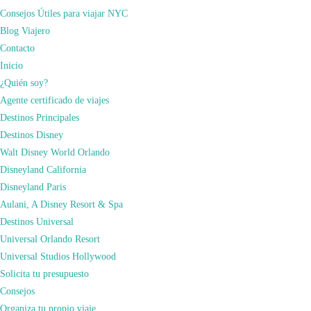
Consejos Útiles para viajar NYC
Blog Viajero
Contacto
Inicio
¿Quién soy?
Agente certificado de viajes
Destinos Principales
Destinos Disney
Booking.com
Walt Disney World Orlando
Doughnut Project
Disneyland California
(10 Morton St)
Disneyland Paris
En esta pequeña tienda del West Village puedes encontrar donuts con bourbon,
Aulani, A Disney Resort & Spa
té o manteca de cacahuete. Ve por la mañana, ¡si esperas mucho es probable
Destinos Universal
que ya no queden existencias! Incluso lanzan ediciones limitadas.
Universal Orlando Resort
Universal Studios Hollywood
Solicita tu presupuesto
Consejos
Organiza tu propio viaje