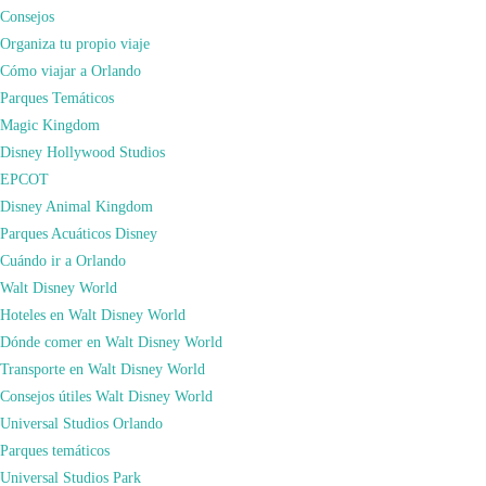
Consejos
Organiza tu propio viaje
Cómo viajar a Orlando
Parques Temáticos
Magic Kingdom
Los donuts son uno de los bocados más populares en los Estados Unidos. En la
Disney Hollywood Studios
Gran Manzana no podían ser menos, y hay donuts para todos los gustos, desde
EPCOT
las más modestas de los puestos callejeros a las más refinadas. Si no te puedes
Disney Animal Kingdom
resistir a una rosquilla, aquí tienes una lista con algunos de los mejores donuts
Parques Acuáticos Disney
de Nueva York.
Cuándo ir a Orlando
Doughnut Plant
Walt Disney World
(379 Grand Street)
Este obrador tiene varios locales en Nueva York, pero sus orígenes fueron más
Hoteles en Walt Disney World
modestos. Su fundador, Mark Isreal, preparaba los donuts en su apartamento
Dónde comer en Walt Disney World
del Lower East Side y luego los repartía en bicicleta. Producen donuts
Transporte en Walt Disney World
artesanales de sabores como la tarta de zanahoria, tres leches o café, pero su
Consejos útiles Walt Disney World
producto estrella es el de
crème bruleé
.
Universal Studios Orlando
Parques temáticos
Universal Studios Park