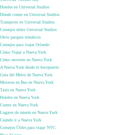
Hoteles en Universal Studios
Dónde comer en Universal Studios
Transporte en Universal Studios
Consejos útiles Universal Studios
Otros parques temáticos
Consejos para viajar Orlando
Cómo Viajar a Nueva York
Cómo moverte en Nueva York
A Nueva York desde el Aeropuerto
Guía del Metro de Nueva York
Moverse en Bus en Nueva York
Hasta aquí la lista con los mejores donuts de Nueva York, esperemos que
Taxis en Nueva York
disfrutéis de ellos en vuestra visita a la Gran Manzana.
Hoteles en Nueva York
Comer en Nueva York
Lugares de interés en Nueva York
Cuándo ir a Nueva York
Ya sabéis que todo lo que reservéis a través de nuestros enlaces nos ayuda a
Consejos Útiles para viajar NYC
progresar y a forjar nuevas alianzas con más compañías. De esta forma os
Blog Viajero