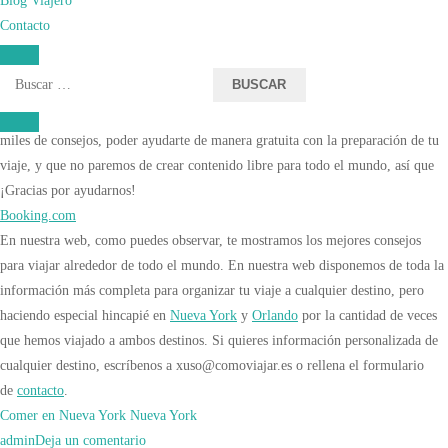
podemos recomendar muchos más servicios turísticos y a los mejores precios.
Contacto
Además, si reservas lo que necesites para tus viajes simplemente pinchando
sobre estos links, a ti no te supondrá ningún coste adicional (incluso en la
Buscar:
mayoría de las ocasiones tenemos descuentos exclusivos) y a nosotros nos
darán una pequeña comisión para poder seguir haciendo posible que regalemos
miles de consejos, poder ayudarte de manera gratuita con la preparación de tu
viaje, y que no paremos de crear contenido libre para todo el mundo, así que
¡Gracias por ayudarnos!
Booking.com
En nuestra web, como puedes observar, te mostramos los mejores consejos
para viajar alrededor de todo el mundo. En nuestra web disponemos de toda la
información más completa para organizar tu viaje a cualquier destino, pero
haciendo especial hincapié en
Nueva York
y
Orlando
por la cantidad de veces
que hemos viajado a ambos destinos. Si quieres información personalizada de
cualquier destino, escríbenos a xuso@comoviajar.es o rellena el formulario
de
contacto
.
Comer en Nueva York
Nueva York
en
admin
Deja un comentario