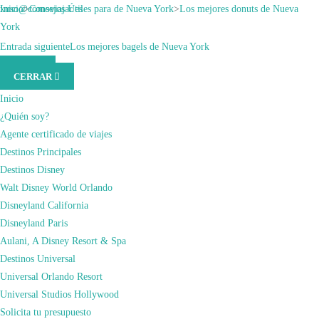
Saltar
xuso@comoviajar.es
Inicio
>
Consejos Útiles para de Nueva York
>
Los mejores donuts de Nueva
al
York
contenido
Consejos Útiles para de Nueva York
marzo 5, 2021
marzo 7, 2024
Entrada anterior
Entrada siguiente
Los 5 mejores Brunch en Nueva York
Los mejores bagels de Nueva York
MENÚ
(presiona
LOS MEJORES
CERRAR
la
tecla
Inicio
DONUTS DE NUEVA
Intro)
¿Quién soy?
Agente certificado de viajes
YORK
Destinos Principales
Destinos Disney
Walt Disney World Orlando
Disneyland California
Disneyland Paris
Aulani, A Disney Resort & Spa
Destinos Universal
Universal Orlando Resort
Universal Studios Hollywood
Solicita tu presupuesto