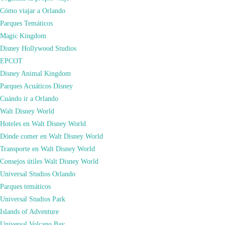
Cómo viajar a Orlando
Parques Temáticos
Magic Kingdom
Disney Hollywood Studios
EPCOT
Disney Animal Kingdom
Parques Acuáticos Disney
Cuándo ir a Orlando
Dominique Ansel Bakery
Walt Disney World
(189 Spring St)
Hoteles en Walt Disney World
En esta lista no podía faltar el creador de los célebres
cronuts
, Dominique
Dónde comer en Walt Disney World
Ansel. Los precios son acordes con la fama y la popularidad del lugar, y
Transporte en Walt Disney World
los
cronuts
se suelen agotar. Para conseguir el tuyo, tienes varias opciones: una
Consejos útiles Walt Disney World
de ellas es hacer cola en su tienda del SoHo (ten en cuenta que la cola suele
Universal Studios Orlando
empezar una hora antes de la apertura). También puedes pedir
Parques temáticos
tus
cronuts
online y seleccionar una fecha de recogida. Esta opción no admite
Universal Studios Park
devoluciones ni cambios en la fecha de recogida.
Islands of Adventure
Universal Volcano Bay