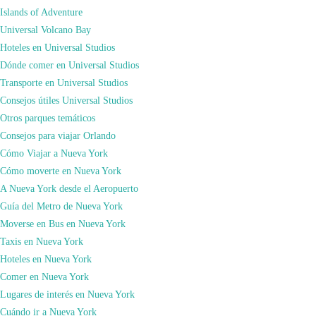
Islands of Adventure
Universal Volcano Bay
Hoteles en Universal Studios
Dónde comer en Universal Studios
Transporte en Universal Studios
Consejos útiles Universal Studios
Otros parques temáticos
Consejos para viajar Orlando
Cómo Viajar a Nueva York
Cómo moverte en Nueva York
The Donut Pub
(203 W 14th St)
A Nueva York desde el Aeropuerto
The Donut Pub empezó su andadura en 1964, y desde entonces preparan
Guía del Metro de Nueva York
donuts de chocolate salado, con sirope de arce y bacon o su famoso Boston
Moverse en Bus en Nueva York
Kreme. Su primer local, en el West Village, abre las 24 horas del día. Sus
Taxis en Nueva York
elaboraciones no contienen cacahuetes ni frutos secos.
Hoteles en Nueva York
Comer en Nueva York
Lugares de interés en Nueva York
Cuándo ir a Nueva York