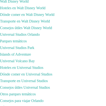
Booking:
Walt Disney World
Xusoapunte:
En mi último viaje me quede en el Hotel Yotel, a tan so
Hoteles en Walt Disney World
propia habitación. Todo ello me costó 600$ durante 7 noches con las tas
Dónde comer en Walt Disney World
Transporte en Walt Disney World
Consejos útiles Walt Disney World
Universal Studios Orlando
Parques temáticos
Universal Studios Park
Islands of Adventure
Universal Volcano Bay
Hoteles en Universal Studios
Dónde comer en Universal Studios
Transporte en Universal Studios
Consejos útiles Universal Studios
Otros parques temáticos
En nuestra web, como puedes observar, te mostramos los mejores consej
Consejos para viajar Orlando