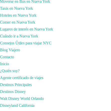
Moverse en Bus en Nueva York
Taxis en Nueva York
Hoteles en Nueva York
Comer en Nueva York
Lugares de interés en Nueva York
• Os voy a poner un ejemplo con Nueva York, que es una ciudad que vamo
Cuándo ir a Nueva York
ciudad en barrios como Queens o Brooklyn, yo elegiría quedarme un p
Consejos Útiles para viajar NYC
y a muy buen precio a tan solo 15 minutos de Times Square, y lo mej
Blog Viajero
unos criterios mínimos de limpieza, calidad y seguridad. Lo primero que
Contacto
cuentan con 1 o 2 camas de matrimonio y pueden ser hasta para 4 pers
Inicio
• Cuando tengáis que reservar vuestro hotel es muy importante saber si 
¿Quién soy?
ya que por todos lados y seguramente muy cerca de tu hotel habrá un su
Agente certificado de viajes
mañana, vais desayunando y así ahorráis tiempo y dinero. Los desayuno
Destinos Principales
y un montón de productos. Pero eso sí, no dejes que te estafen, pregunta
Destinos Disney
Walt Disney World Orlando
Disneyland California