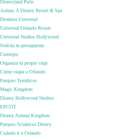
Disneyland Paris
Aulani, A Disney Resort & Spa
Destinos Universal
Universal Orlando Resort
Universal Studios Hollywood
Solicita tu presupuesto
Consejos
Organiza tu propio viaje
Cómo viajar a Orlando
Parques Temáticos
Magic Kingdom
• A la hora de reservar hoteles en Estados Unidos, debes saber que todos
Disney Hollywood Studios
son más altas o más bajas. Para que lo sepas, en Nueva York son de las
EPCOT
por el precio base. Te va a pasar en hoteles, restaurantes, supermercad
Disney Animal Kingdom
no has causado ningún daño en las instalaciones.
Parques Acuáticos Disney
Ya sabes que si contratas tus servicios de viajes desde nuestros enlaces
Cuándo ir a Orlando