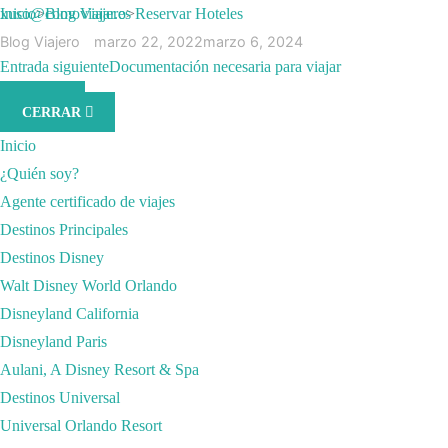
Saltar
xuso@comoviajar.es
Inicio
>
Blog Viajero
>
Reservar Hoteles
al
Blog Viajero
marzo 22, 2022
marzo 6, 2024
Entrada anterior
Entrada siguiente
Reservar Vuelos
Documentación necesaria para viajar
contenido
RESERVAR HOTEL
MENÚ
(presiona
CERRAR
la
Inicio
tecla
¿Quién soy?
Intro)
Agente certificado de viajes
Destinos Principales
Destinos Disney
Walt Disney World Orlando
Disneyland California
Disneyland Paris
Aulani, A Disney Resort & Spa
Destinos Universal
Universal Orlando Resort