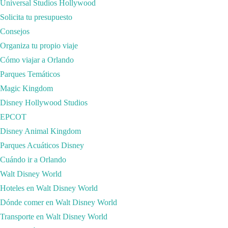
Universal Studios Hollywood
Solicita tu presupuesto
Consejos
Organiza tu propio viaje
Cómo viajar a Orlando
Parques Temáticos
Magic Kingdom
Disney Hollywood Studios
EPCOT
¿En qué hotel me quedo en mi viaje? ¿Cuáles son los mejores precios par
Disney Animal Kingdom
que suelo hacer yo a la hora de afrontar un viaje de estas característica
Parques Acuáticos Disney
• De cara a la reserva de hoteles, os animo a que comparéis precios en
Cuándo ir a Orlando
es un metabuscador de buscadores. Por mi experiencia, he encontrado sie
Walt Disney World
última hora». A día de hoy, muchos hoteles piensan que como tienen las 
Hoteles en Walt Disney World
experiencia del hotel y si el trato al cliente es bueno, este lo va a recom
Dónde comer en Walt Disney World
• Muy importante, no te olvides de contratar el mejor seguro de viajes 
Transporte en Walt Disney World
de descuento en su contratación. Entra desde
este enlace y tendrás un