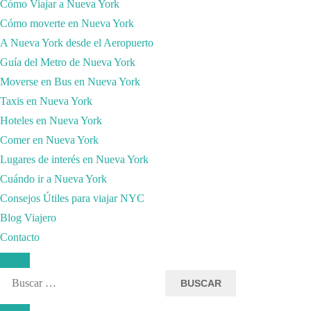
cualquier destino, pero haciendo especial hincapié en
Nueva York
y
Or
Cómo Viajar a Nueva York
xuso@comoviajar.es o rellena el formulario de
contacto
.
Cómo moverte en Nueva York
en
admin
Deja un comentario
A Nueva York desde el Aeropuerto
Reservar
Guía del Metro de Nueva York
Hoteles
Navegación
Puede que también te guste...
Moverse en Bus en Nueva York
de
Taxis en Nueva York
las
Hoteles en Nueva York
entradas
Comer en Nueva York
Blog Viajero
Lugares de interés en Nueva York
Cuándo ir a Nueva York
Consejos Útiles para viajar NYC
Blog Viajero
marzo 17, 2021
abril 5, 2022
Contacto
Mañana abre la ‘Gran Exposición Playmobil’ en Torrelavega con más 
Buscar:
Blog Viajero
,
Europa