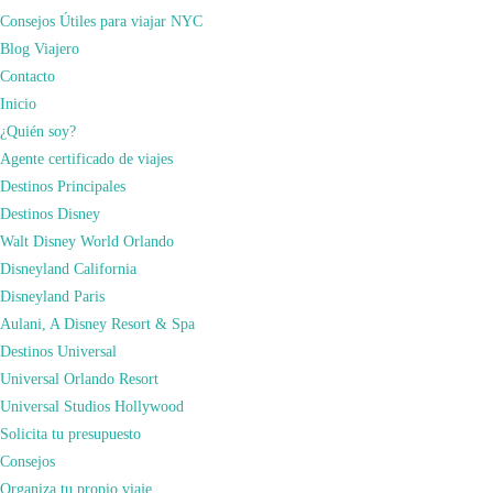
Consejos Útiles para viajar NYC
Son miles de fans los que aguarda este espectáculo. Visitantes de todo el
Blog Viajero
mundo llenan cada día el Radio City Music Hall, uno de los teatros más
Contacto
grandes y famosos del mundo, con una capacidad para 5.000 espectadores. Y
Inicio
sí, cada año se llena para traer la magia de la navidad a la ciudad.
¿Quién soy?
Papa Noel como maestro de ceremonias, patinadores sobre hielo, cantantes en
Agente certificado de viajes
directo, una orquesta impresionante (para mí que he estudiado música… se me
Destinos Principales
ponían los pelos de punta) y como no, las Rockettes. Las Rockettes son las
Destinos Disney
bailarinas más famosas del mundo. Son la compañía de ballet del propio teatro
Walt Disney World Orlando
que en el momento que se acaban las representaciones, comienzan a ensayar las
Disneyland California
de la próxima edición. La capacidad de precisión de movimiento de estos
Disneyland Paris
artistas e inigualable.
Aulani, A Disney Resort & Spa
En mi última visita disfruté de este espectáculo y pude grabar algunas
Destinos Universal
imágenes para vosotros. Eso sí, las imágenes, aunque os guste verlas y
Universal Orlando Resort
disfrutéis de la puesta en escena, no hacen justicia a la calidad y representación
Universal Studios Hollywood
escénica del espectáculo.
Solicita tu presupuesto
Consejos
Organiza tu propio viaje