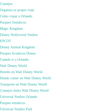
Consejos
Organiza tu propio viaje
Cómo viajar a Orlando
Parques Temáticos
Magic Kingdom
Disney Hollywood Studios
EPCOT
Disney Animal Kingdom
Parques Acuáticos Disney
Cuando se habla de navidad en Nueva York, te haces unas imágenes en la
Cuándo ir a Orlando
cabeza. Es inevitable. Y cuando ves Christmas Spectacular, esas imágenes se
Walt Disney World
hacen realidad.
Hoteles en Walt Disney World
Christmas Spectacular es el espectáculo que cada año se representa en el Radio
Dónde comer en Walt Disney World
City Music Hall. Con más de 50 años de historia, este espectáculo no ha
Transporte en Walt Disney World
faltado a su cita con la ciudad nunca. Tan solo se canceló el año de la
Consejos útiles Walt Disney World
pandemia por las restricciones sanitarias.
Universal Studios Orlando
Parques temáticos
Universal Studios Park