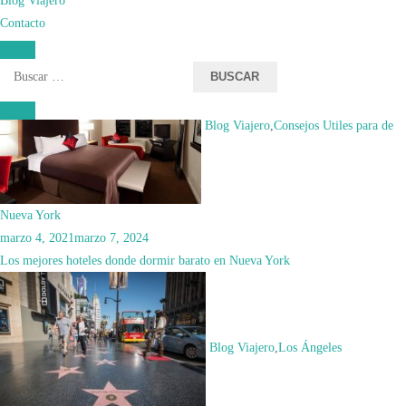
octubre 12, 2025
octubre 12, 2025
Contacto
Viaja seguro a Nueva York ASÍ
Buscar:
Blog Viajero
,
Consejos Útiles para de
Nueva York
marzo 4, 2021
marzo 7, 2024
Los mejores hoteles donde dormir barato en Nueva York
Blog Viajero
,
Los Ángeles