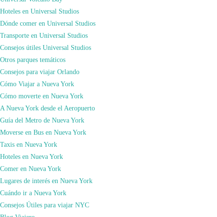
cualquier destino, escríbenos a xuso@comoviajar.es o rellena el formulario
Hoteles en Universal Studios
de
contacto
.
Dónde comer en Universal Studios
Lugares de interés en Nueva York
Nueva York
Transporte en Universal Studios
en
admin
Deja un comentario
Consejos útiles Universal Studios
Christmas
Otros parques temáticos
Spectacular,
Navegación
Puede que también te guste...
Consejos para viajar Orlando
el
de
Cómo Viajar a Nueva York
mejor
las
Cómo moverte en Nueva York
show
entradas
A Nueva York desde el Aeropuerto
navideño
Guía del Metro de Nueva York
de
Moverse en Bus en Nueva York
Nueva
Taxis en Nueva York
York
Hoteles en Nueva York
Comer en Nueva York
Lugares de interés en Nueva York
Cuándo ir a Nueva York
Consejos Útiles para viajar NYC
Blog Viajero
,
Consejos Útiles para de Nueva York
Blog Viajero