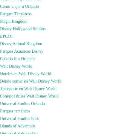
Cómo viajar a Orlando
Parques Temáticos
Ya sabéis que todo lo que reservéis a través de nuestros enlaces nos ayuda a
Magic Kingdom
progresar y a forjar nuevas alianzas con más compañías. De esta forma os
Disney Hollywood Studios
podemos recomendar muchos más servicios turísticos y a los mejores precios.
EPCOT
Además, si reservas lo que necesites para tus viajes simplemente pinchando
Disney Animal Kingdom
sobre estos links, a ti no te supondrá ningún coste adicional. Incluso en la
Parques Acuáticos Disney
mayoría de las ocasiones tenemos descuentos exclusivos. De esta forma a
Cuándo ir a Orlando
nosotros nos darán una pequeña comisión para poder seguir haciendo posible
Walt Disney World
que regalemos miles de consejos, poder ayudarte de manera gratuita con la
Hoteles en Walt Disney World
preparación de tu viaje, y que no paremos de crear contenido libre para todo el
Dónde comer en Walt Disney World
mundo, así que ¡Gracias por ayudarnos!
Transporte en Walt Disney World
Booking.com
Consejos útiles Walt Disney World
En nuestra web, como puedes observar, te mostramos los mejores consejos
Universal Studios Orlando
para viajar alrededor de todo el mundo. En nuestra web disponemos de toda la
Parques temáticos
información más completa para organizar tu viaje a cualquier destino, pero
Universal Studios Park
haciendo especial hincapié en
Nueva York
y
Orlando
por la cantidad de veces
Islands of Adventure
que hemos viajado a ambos destinos. Si quieres información personalizada de
Universal Volcano Bay