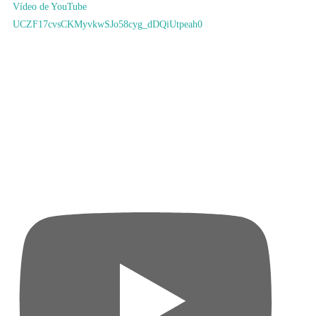
Vídeo de YouTube
UCZF17cvsCKMyvkwSJo58cyg_dDQiUtpeah0