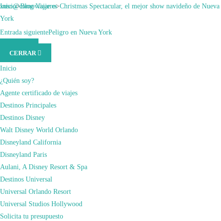
Saltar
xuso@comoviajar.es
Inicio
>
Blog Viajero
>
Christmas Spectacular, el mejor show navideño de Nueva
al
York
contenido
Blog Viajero
,
Consejos Útiles para de Nueva York
Entrada anterior
Entrada siguiente
Dycker Heights, el barrio más navideño de Nueva York
Peligro en Nueva York
MENÚ
(presiona
mayo 9, 2022
marzo 7, 2024
CERRAR
la
CHRISTMAS
tecla
Inicio
Intro)
¿Quién soy?
SPECTACULAR, EL
Agente certificado de viajes
Destinos Principales
MEJOR SHOW
Destinos Disney
Walt Disney World Orlando
Disneyland California
NAVIDEÑO DE
Disneyland Paris
Aulani, A Disney Resort & Spa
NUEVA YORK
Destinos Universal
Universal Orlando Resort
Universal Studios Hollywood
Solicita tu presupuesto