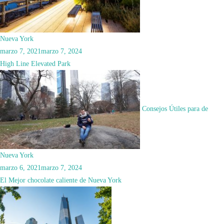
Nueva York
marzo 7, 2021
marzo 7, 2024
High Line Elevated Park
Consejos Útiles para de
Nueva York
marzo 6, 2021
marzo 7, 2024
El Mejor chocolate caliente de Nueva York