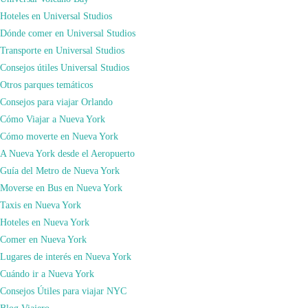
Hoteles en Universal Studios
Dónde comer en Universal Studios
Transporte en Universal Studios
Consejos útiles Universal Studios
Otros parques temáticos
Consejos para viajar Orlando
Cómo Viajar a Nueva York
Cómo moverte en Nueva York
Mi recomendación es que lleguen temprano en la mañana o tarde en la noche
A Nueva York desde el Aeropuerto
para evitar las multitudes y disfrutar con calma su emparedado.
Guía del Metro de Nueva York
Y no se compliquen sobre cómo ordenar su emparedado correctamente en
Moverse en Bus en Nueva York
inglés (que esto en Nueva York es una ciencia), porque prácticamente todos los
Taxis en Nueva York
empleados son portorriqueños.
Hoteles en Nueva York
Comer en Nueva York
Lugares de interés en Nueva York
Cuándo ir a Nueva York
Consejos Útiles para viajar NYC
Blog Viajero