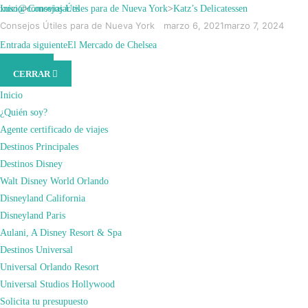
Saltar
xuso@comoviajar.es
Inicio
>
Consejos Útiles para de Nueva York
>
Katz’s Delicatessen
al
Consejos Útiles para de Nueva York
marzo 6, 2021
marzo 7, 2024
contenido
KATZ’S
Entrada anterior
Entrada siguiente
Ellen’s Stardust Diner
El Mercado de Chelsea
MENÚ
(presiona
CERRAR
la
DELICATESSEN
tecla
Inicio
Intro)
¿Quién soy?
Agente certificado de viajes
Destinos Principales
Destinos Disney
Walt Disney World Orlando
Disneyland California
Disneyland Paris
Aulani, A Disney Resort & Spa
Destinos Universal
Universal Orlando Resort
Universal Studios Hollywood
Solicita tu presupuesto
Tienen que ir a
Katz’s Deli
si andan buscando un clásico sándwich