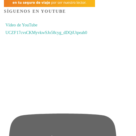
SÍGUENOS EN YOUTUBE
Vídeo de YouTube
UCZF17cvsCKMyvkwSJo58cyg_dDQiUtpeah0