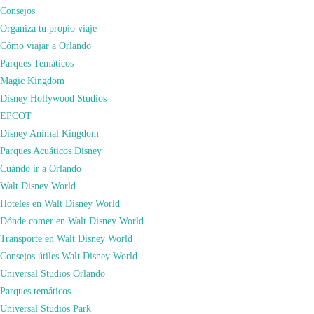
Consejos
de
pastrami
,
reuben
o
corned beef
neoyorquino, hecho según recetas judías
Organiza tu propio viaje
que llegaron al Lower East Side junto a cientos de inmigrantes, tienen que ir
Cómo viajar a Orlando
a
Katz’s Delicatessen
.
Parques Temáticos
Magic Kingdom
Disney Hollywood Studios
EPCOT
Disney Animal Kingdom
Parques Acuáticos Disney
Cuándo ir a Orlando
Walt Disney World
Hoteles en Walt Disney World
Dónde comer en Walt Disney World
Transporte en Walt Disney World
Es cierto que hay otros sitios para comer emparedados fantásticos
Consejos útiles Walt Disney World
como
Eisenberg’s Sandwich
y el
Carnegie Deli
con su famoso
Sándwich
Universal Studios Orlando
Woody Allen
, pero Katz’s Deli funciona desde 1888 sobreviviendo guerras,
Parques temáticos
depresiones y recesiones. Algo especial deben tener sus recetas.
Universal Studios Park