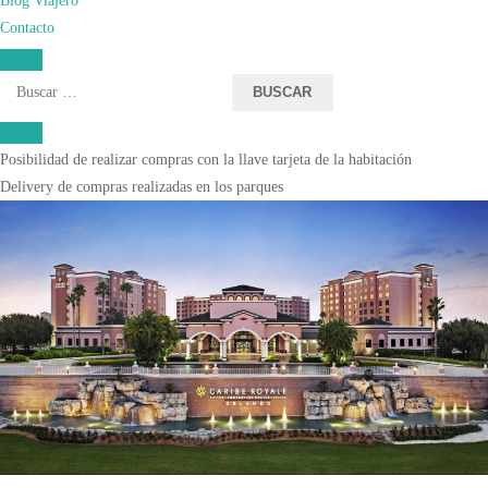
Universal Express Pass Plus (beneficio exclusivo de la categoría)
Contacto
Early Park Admission
Transporte de cortesía a los parques Universal
Buscar:
Priority Seating en restaurantes de Universal Orlando Resort (beneficio
exclusivo de la categoría)
Posibilidad de realizar compras con la llave tarjeta de la habitación
Delivery de compras realizadas en los parques