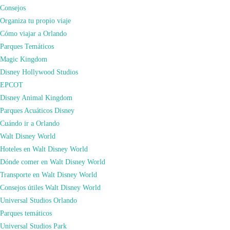
Consejos
Organiza tu propio viaje
Super Lujo en los Hoteles Universal Premier a pocos pasos de la Aventura.
Cómo viajar a Orlando
Dos hoteles galardonados con el premio AAA 4 Diamantes y que recorren
Parques Temáticos
estilos opuestos: clásico y moderno pero que muestran amenidades de lujo en
Magic Kingdom
común.
Disney Hollywood Studios
La categoría más alta de hoteles Universal está integrada por
tres hoteles
EPCOT
absolutamente diferentes
en su atmósfera y ambientación pero con el lujo,
Disney Animal Kingdom
los detalles y el servicio de excelencia como elemento común.
Parques Acuáticos Disney
Royal Pacific
es un paraíso natural, homenaje a la cultura isleña del
Cuándo ir a Orlando
pacífico;
Hard Rock
es moderno, cool, sofisticado, compacto, minimalista,
Walt Disney World
americano y citadino;
Portofino Bay
es clásico, barroco, extenso, italiano y
Hoteles en Walt Disney World
pueblerino.
Dónde comer en Walt Disney World
Los tres fueron calificados con 4 Diamantes AAA y ofrecen el
más alto
Transporte en Walt Disney World
standard de servicio
en todo Universal, finos restaurantes y los mayores
Consejos útiles Walt Disney World
beneficios para huéspedes del resort.
Universal Studios Orlando
Parques temáticos
Universal Studios Park