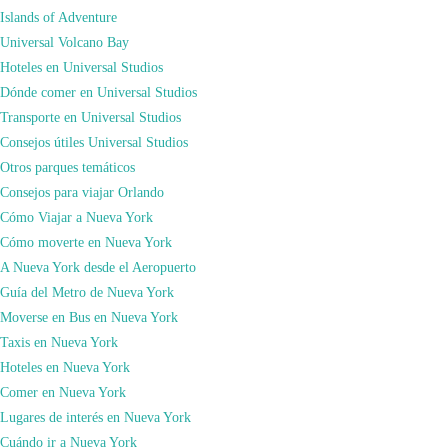
Islands of Adventure
Universal Volcano Bay
Hoteles en Universal Studios
Dónde comer en Universal Studios
Transporte en Universal Studios
Consejos útiles Universal Studios
Otros parques temáticos
Diseño
Consejos para viajar Orlando
No hay factor unificador
en el diseño entre los tres Hoteles Universal
Cómo Viajar a Nueva York
Premier.
Cómo moverte en Nueva York
Es imposible extraer notas comunes si nos quedamos en lo que ofrecen desde
A Nueva York desde el Aeropuerto
la
ambientación
o la
historia
que la sustenta.
Guía del Metro de Nueva York
Sin embargo, si nos enfocamos en sus
servicios
, lo que ofrecen y cómo lo
Moverse en Bus en Nueva York
ofrecen los hoteles se equiparan: cada uno de ellos, en su tema, muestra un
Taxis en Nueva York
nivel de ejecución y detalle de
excelencia
, en eso sí son equivalentes.
Hoteles en Nueva York
La estructura en los tres hoteles es de
múltiples edificios
conectados todos
Comer en Nueva York
entre sí con el lobby y área de servicios como bloque central aunque el
Lugares de interés en Nueva York
Portofino es claramente de dimensiones más extensas.
Cuándo ir a Nueva York