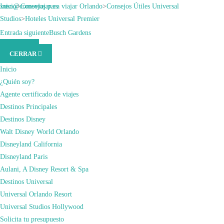
Saltar
xuso@comoviajar.es
Inicio
>
Consejos para viajar Orlando
>
Consejos Útiles Universal
al
Studios
>
Hoteles Universal Premier
contenido
Consejos para viajar Orlando
,
Consejos Útiles Universal Studios
Entrada anterior
Entrada siguiente
Hoteles Universal Preferred
Busch Gardens
MENÚ
(presiona
marzo 7, 2021
marzo 6, 2024
CERRAR
la
HOTELES
tecla
Inicio
Intro)
¿Quién soy?
UNIVERSAL
Agente certificado de viajes
Destinos Principales
PREMIER
Destinos Disney
Walt Disney World Orlando
Disneyland California
Disneyland Paris
Aulani, A Disney Resort & Spa
Destinos Universal
Universal Orlando Resort
Universal Studios Hollywood
Solicita tu presupuesto