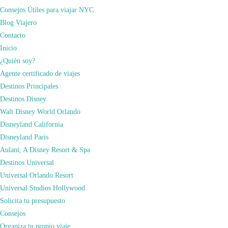
Consejos Útiles para viajar NYC
Blog Viajero
Contacto
Inicio
¿Quién soy?
Agente certificado de viajes
Destinos Principales
Destinos Disney
Walt Disney World Orlando
Disneyland California
Disneyland Paris
Aulani, A Disney Resort & Spa
Destinos Universal
Universal Orlando Resort
Servicios Y Beneficios Comunes
Universal Studios Hollywood
En cuanto a las áreas comunes de los Hoteles Universal Premier cuentan
Solicita tu presupuesto
con
piletas temáticas
, con toboganes de agua, restaurantes de alta cocina,
Consejos
restaurantes table service informales, lavandería, fitness center, business center
Organiza tu propio viaje