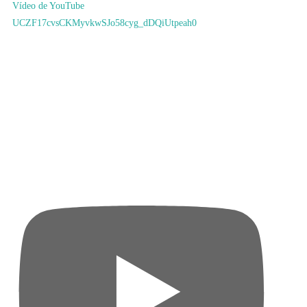
Vídeo de YouTube
UCZF17cvsCKMyvkwSJo58cyg_dDQiUtpeah0