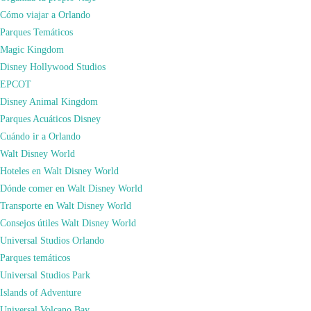
y paseo de compras.
Cómo viajar a Orlando
El Portofino cuenta con un
Spa
(al que pueden también acceder huéspedes de
Parques Temáticos
otros hoteles Universal)
Magic Kingdom
Los tres hoteles tienen habitaciones con opciones
Club Level,
suites temáticas,
Disney Hollywood Studios
suites y unidades de lujo o villas.
EPCOT
En el
lobby
podrán hacer el Check In, adquirir tickets a parques y eventos
Disney Animal Kingdom
especiales, realizar reservas para restaurantes, además de darle solución a
Parques Acuáticos Disney
cualquier inconveniente que pudiera surgir durante la estadía.
Cuándo ir a Orlando
El acceso a la habitación, como en todos los hoteles de Universal,
Walt Disney World
está
garantizado para las 4pm
. Sin embargo, siempre podrán concurrir antes
Hoteles en Walt Disney World
del horario garantizado de las 4pm. Incluso podrían llegar muy temprano para
Dónde comer en Walt Disney World
recibir las room key y aprovechar el beneficio del Early Park
Transporte en Walt Disney World
Admission incluso el día del check in. Existe un servicio de
conserjería
las 24
Consejos útiles Walt Disney World
horas y Valet Parking a costo adicional.
Universal Studios Orlando
Parques temáticos
Universal Studios Park
Islands of Adventure
Universal Volcano Bay