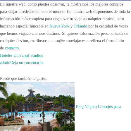
En nuestra web, como puedes observar, te mostramos los mejores consejos
para viajar alrededor de todo el mundo. En nuestra web disponemos de toda la
información más completa para organizar tu viaje a cualquier destino, pero
haciendo especial hincapié en
Nueva York
y
Orlando
por la cantidad de veces
que hemos viajado a ambos destinos. Si quieres información personalizada de
cualquier destino, escríbenos a xuso@comoviajar.es o rellena el formulario
de
contacto
.
Hoteles Universal Studios
en
admin
Deja un comentario
Hoteles
Universal
Navegación
Puede que también te guste...
Premier
de
las
entradas
Blog Viajero
,
Consejos para