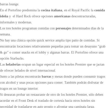
barras lounge.
En el Portofino predomina la
cocina italiana
, en el Royal Pacific la
comida
isleña
y el Hard Rock ofrece opciones
americanas
descontracturadas,
informales y modernas.
Los tres hoteles programan comidas con
personajes
determinados días de la
semana.
No hay una clásica opción quick service amplia tipo patio de comidas. Si
encontrarán locaciones relativamente pequeñas para tomar un desayuno “grab
& go” o comer snacks en el lobby y algunas barras. El Portofino ofrece una
opción Starbucks.
Las
heladerías
ocupan un lugar especial en los hoteles Premier que se jactan
de ofrecer helados de nivel internacional.
Junto a las piletas encontrarán
barras
y mesas donde pueden consumir tragos
con alcohol y unas pocas opciones para comer. También podrán disfrutar de
tragos en un lounge interior.
Si desearan probar un restaurante de otro de los hoteles Premier, sólo deben
acordar en el Front Desk el traslado de cortesía hacia otros hoteles sin
necesidad de trasladarse en auto propio o afrontar una caminata larga.