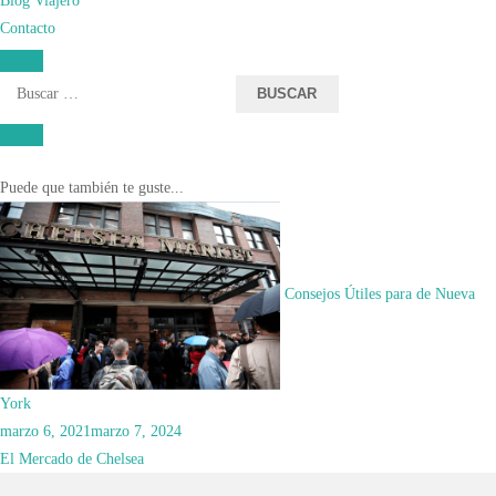
que hemos viajado a ambos destinos. Si quieres información personalizada de
Contacto
cualquier destino, escríbenos a xuso@comoviajar.es o rellena el formulario
de
contacto
.
Buscar:
Lugares de interés en Nueva York
Nueva York
en
admin
Deja un comentario
Madison
Square
Navegación
Puede que también te guste...
Garden
de
las
entradas
Consejos Útiles para de Nueva
York
marzo 6, 2021
marzo 7, 2024
El Mercado de Chelsea