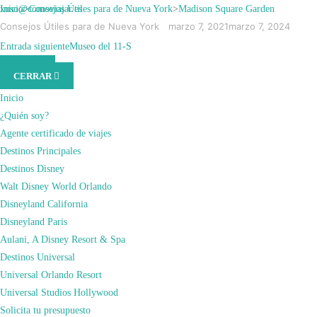
Saltar
xuso@comoviajar.es
Inicio
>
Consejos Útiles para de Nueva York
>
Madison Square Garden
al
Consejos Útiles para de Nueva York
marzo 7, 2021
marzo 7, 2024
contenido
MADISON SQUARE
Entrada anterior
Entrada siguiente
High Line Elevated Park
Museo del 11-S
MENÚ
(presiona
CERRAR
la
GARDEN
tecla
Inicio
Intro)
¿Quién soy?
Agente certificado de viajes
Destinos Principales
Destinos Disney
Walt Disney World Orlando
Disneyland California
Disneyland Paris
Aulani, A Disney Resort & Spa
Destinos Universal
Universal Orlando Resort
Universal Studios Hollywood
Solicita tu presupuesto
El Madison Square Garden, comúnmente
conocido como The Garden, es el