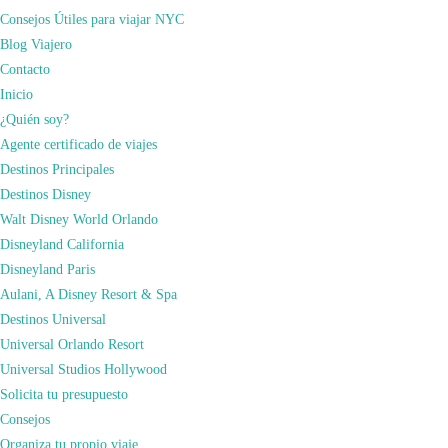
Consejos Útiles para viajar NYC
Blog Viajero
Contacto
Inicio
¿Quién soy?
Agente certificado de viajes
Destinos Principales
Destinos Disney
Walt Disney World Orlando
Disneyland California
Disneyland Paris
Aulani, A Disney Resort & Spa
Destinos Universal
Visitar el Madison Square Garden
Universal Orlando Resort
Para visitar el estadio tenéis dos opciones: hacer la visita guiada o comprar la
Universal Studios Hollywood
entrada para algún espectáculo, donde la NBA siempre es un acierto.
Solicita tu presupuesto
En la
visita guiada (All Access Tour)
visitaréis áreas como los vestuarios, los
Consejos
palcos o la sala de trofeos y os explicarán muchas anécdotas del estadio.
Organiza tu propio viaje