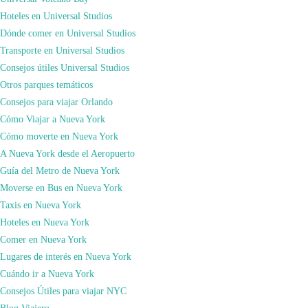
Hoteles en Universal Studios
Dónde comer en Universal Studios
Transporte en Universal Studios
Ya sabéis que todo lo que reservéis a través de nuestros enlaces nos ayuda a
Consejos útiles Universal Studios
progresar y a forjar nuevas alianzas con más compañías. De esta forma os
Otros parques temáticos
podemos recomendar muchos más servicios turísticos y a los mejores precios.
Consejos para viajar Orlando
Además, si reservas lo que necesites para tus viajes simplemente pinchando
Cómo Viajar a Nueva York
sobre estos links, a ti no te supondrá ningún coste adicional (incluso en la
Cómo moverte en Nueva York
mayoría de las ocasiones tenemos descuentos exclusivos) y a nosotros nos
A Nueva York desde el Aeropuerto
darán una pequeña comisión para poder seguir haciendo posible que regalemos
Guía del Metro de Nueva York
miles de consejos, poder ayudarte de manera gratuita con la preparación de tu
Moverse en Bus en Nueva York
viaje, y que no paremos de crear contenido libre para todo el mundo, así que
Taxis en Nueva York
¡Gracias por ayudarnos!
Hoteles en Nueva York
Booking.com
Comer en Nueva York
En nuestra web, como puedes observar, te mostramos los mejores consejos
Lugares de interés en Nueva York
para viajar alrededor de todo el mundo. En nuestra web disponemos de toda la
Cuándo ir a Nueva York
información más completa para organizar tu viaje a cualquier destino, pero
Consejos Útiles para viajar NYC
haciendo especial hincapié en
Nueva York
y
Orlando
por la cantidad de veces
Blog Viajero