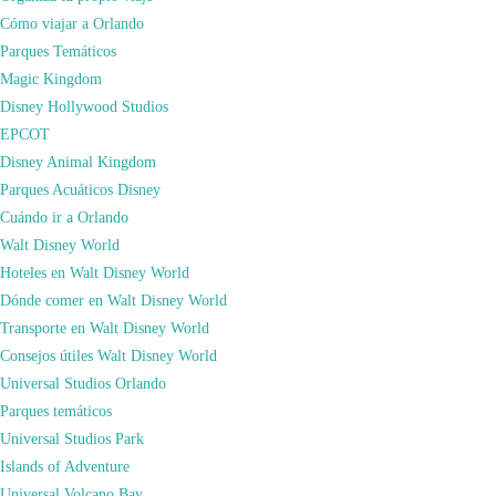
Aunque el precio de la visita guiada no es barato, si disponéis del
New York
Cómo viajar a Orlando
Pass
podréis entrar de forma gratuita.
Parques Temáticos
Magic Kingdom
Disney Hollywood Studios
EPCOT
Disney Animal Kingdom
Parques Acuáticos Disney
Cuándo ir a Orlando
Walt Disney World
Hoteles en Walt Disney World
Dónde comer en Walt Disney World
Transporte en Walt Disney World
Consejos útiles Walt Disney World
Podéis reservar la visita guiada directamente a través de la web en este enlace:
Universal Studios Orlando
ENTRADAS TOUR MADISON SQUARE GARDEN
Parques temáticos
Ya sabes que si compras tus entradas a través de nuestros enlaces nos ayudas
Universal Studios Park
mucho a seguir creciendo y a ayudar a muchos viajeros y viajeras a cumplir el
Islands of Adventure
viaje de sus sueños con nuestros consejos.
Universal Volcano Bay