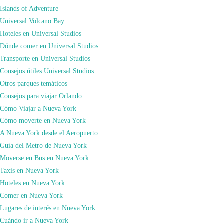
Islands of Adventure
Universal Volcano Bay
Hoteles en Universal Studios
Dónde comer en Universal Studios
Transporte en Universal Studios
A día de hoy los eventos más importantes que se desarrollan en el Madison
Consejos útiles Universal Studios
Square Garden son los de baloncesto y hockey sobre hielo.
Hay tres equipos
Otros parques temáticos
profesionales que tienen este estadio como base de operaciones: New York
Consejos para viajar Orlando
Knicks
(baloncesto),
New York Liberty
(baloncesto femenino) y
New York
Cómo Viajar a Nueva York
Rangers
(hockey sobre hielo).
Cómo moverte en Nueva York
A Nueva York desde el Aeropuerto
Guía del Metro de Nueva York
Moverse en Bus en Nueva York
Taxis en Nueva York
Hoteles en Nueva York
Comer en Nueva York
Lugares de interés en Nueva York
Cuándo ir a Nueva York