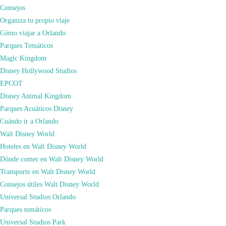
Consejos
estadio deportivo más importante de Nueva York
. Coloquialmente se le
Organiza tu propio viaje
conoce como «El coliseo más famoso del mundo».
Cómo viajar a Orlando
Con cinco plantas y un aforo de más de 20.000 personas, el Madison Square
Parques Temáticos
Garden es un gran conocido de todos los aficionados al boxeo.
Durante
Magic Kingdom
décadas el MSG fue la Meca del Boxeo y en su ring pelearon hombres
Disney Hollywood Studios
como Muhammad Ali, Rocky Marciano, Joe Fraziero o Mike Tyson
.
EPCOT
Actualmente, aunque sigue habiendo combates de boxeo, la mayor parte de los
Disney Animal Kingdom
enfrentamientos importantes se celebran en Las Vegas en hoteles como
Parques Acuáticos Disney
el MGM Grand.
Cuándo ir a Orlando
ENTRADAS TOUR MADISON SQUARE GARDEN
Walt Disney World
Hoteles en Walt Disney World
Dónde comer en Walt Disney World
Transporte en Walt Disney World
Consejos útiles Walt Disney World
Universal Studios Orlando
Parques temáticos
Universal Studios Park