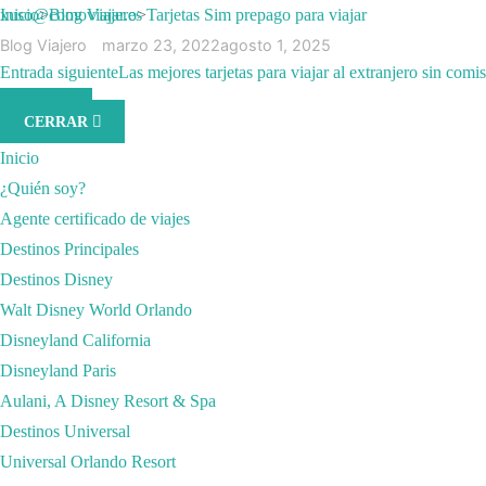
Saltar
xuso@comoviajar.es
Inicio
>
Blog Viajero
>
Tarjetas Sim prepago para viajar
al
Blog Viajero
marzo 23, 2022
agosto 1, 2025
Entrada anterior
Entrada siguiente
Reservar actividades
Las mejores tarjetas para viajar al extranjero sin comi
contenido
TARJETAS SIM PR
MENÚ
(presiona
CERRAR
la
Inicio
tecla
¿Quién soy?
Intro)
Agente certificado de viajes
Destinos Principales
Destinos Disney
Walt Disney World Orlando
Disneyland California
Disneyland Paris
Aulani, A Disney Resort & Spa
Destinos Universal
Universal Orlando Resort