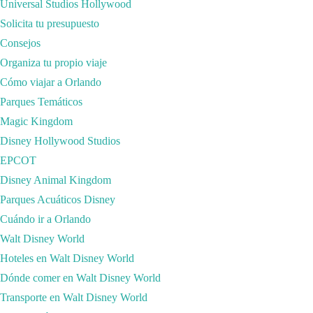
Universal Studios Hollywood
Solicita tu presupuesto
Consejos
Organiza tu propio viaje
Cómo viajar a Orlando
Parques Temáticos
Magic Kingdom
Disney Hollywood Studios
EPCOT
Cuando viajamos nos surge la duda de si vamos a poder contactar con nue
Disney Animal Kingdom
Sim prepago para viajar. Una compañía de venta de tarjetas Sim y eSim p
Parques Acuáticos Disney
Siempre que nos preguntáis si vais a poder tener internet en un viaje
Cuándo ir a Orlando
Walt Disney World
Siempre puedes conectarte al wifi del hotel, pero si has estado en muc
Hoteles en Walt Disney World
estamos todo el día en el hotel, imagina que te vas de ruta por la ciudad
Dónde comer en Walt Disney World
que habías reservado para el evento de esa misma noche. Pues con estas 
Transporte en Walt Disney World