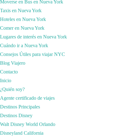
Moverse en Bus en Nueva York
Taxis en Nueva York
Hoteles en Nueva York
Comer en Nueva York
Lugares de interés en Nueva York
Cuándo ir a Nueva York
Consejos Útiles para viajar NYC
Blog Viajero
Contacto
Inicio
¿Quién soy?
Agente certificado de viajes
Destinos Principales
Tienen las mejores coberturas en todos los países ya que trabajan con l
Destinos Disney
Mantienes tu número de WhattsApp.
Walt Disney World Orlando
Soporte 24 horas. Si tienes cualquier duda te la resolverán de inmediato
Disneyland California
Envío de la tarjeta gratuito.