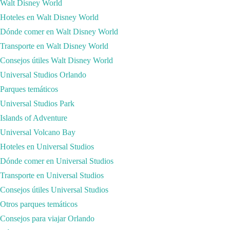
Walt Disney World
Hoteles en Walt Disney World
Holafly, además de sus tarjetas SIM,
dispone de la nueva tarjeta eSim
Dónde comer en Walt Disney World
física. Te explico.
Transporte en Walt Disney World
Una vez que contrates con HolaFly tu tarjeta eSim, la entrega de este si
Consejos útiles Walt Disney World
las que para mí, son las ventajas más importantes de este nuevo sistem
Universal Studios Orlando
Es instantáneo, no tengas miedo a vuelos o viajes de última hora. Con t
Parques temáticos
No necesitas meter tarjeta. Es algo muy importante, ya que cambiar la ta
Universal Studios Park
Mantienes tu línea de Whatsapp
Islands of Adventure
Atención al cliente 24/7
Universal Volcano Bay
Y por supuesto, pagas por lo que utilizas. No hay cargos adicionales.
Hoteles en Universal Studios
A continuación te facilito el enlace de las eSim por las que más nos pre
Dónde comer en Universal Studios
INTRODUCIR EL CÓDIGO: LOSVIAJESDEXUSO
antes de pag
Transporte en Universal Studios
ESIM EEUU
Consejos útiles Universal Studios
Otros parques temáticos
Consejos para viajar Orlando
ESIM LATINOAMÉRICA